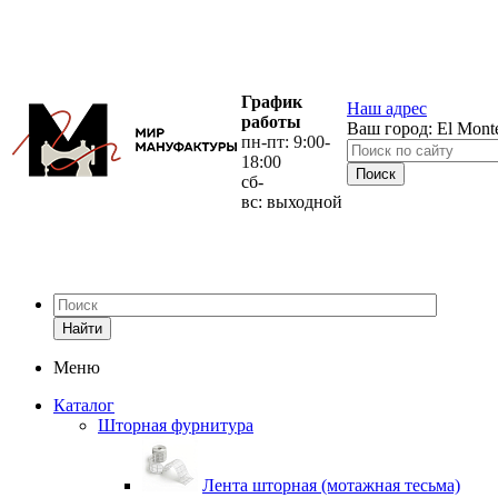
График
Наш адрес
работы
Ваш город:
El Mont
пн-пт: 9:00-
18:00
сб-
вс: выходной
Найти
Меню
Каталог
Шторная фурнитура
Лента шторная (мотажная тесьма)