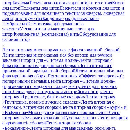
штор
Бахрома
Тесьма декоративная для штор и текстиля
Кисти
для штор
Подхваты для штор
Держатели и крючки для штор и
подхватов
Кант для домашнего текстиля
Люверсы, люверсная
лента, инструменты
Бандо-шабрак (для жесткого
ламбрекена)
Термостежка для домашнего
текстиля
Утяжелители и магнитные ленты для
штор
Филаментная (комплексная) нить
Оборудование для
салонов штор
-
Лента шторная многокарманная с фиксированной сборкой
Лента шторная многокарманная без кордов для ручной
закладки штор и для «Система Волна»
Лента шторная с
фиксированной карандашной сборкой
Лента шторная с
произвольной карандашной сборкой
Лента шторная «Волна»
фиксированная сборка
Лента шторная «Эффект люверсов» (с
поперечными петлями)
Лента шторная «Система Волна»
(применяется с кордами с глайдерами)
Лента для римских
штор
Лента для французских и австрийских штор
Лента
шторная «Групповые, бантовые складки»
Лента шторная
«Групповые, ровные лучевые складки»
Лента шторная с
бантовой, встречной сборкой
Лента шторная сборки «Буфы» и
«Вафельная»
Многофункциональные шторные ленты
Лента
шторная «Лучевые складки», «Гусиные лапки»
Лента шторная
с креативной сборкой
Лента шторная сборки
«Бокальчики»
Лента шторная для мансардных окон
Лента