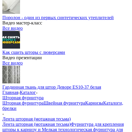
Поролон - один из первых синтетических утеплителей
Видео мастер-класс
Все видео
Как сшить шторы с люверсами
Видео презентации
Все видео
Гардинная ткань для штор Деворе ES10-37 белая
Главная
-
Каталог
-
Шторная фурнитура
Шторная фурнитура
Швейная фурнитура
Карнизы
Каталоги,
брелки
-
Лента шторная (мотажная тесьма)
Лента шторная (мотажная тесьма)
Фурнитура для крепления
шторы к карнизу и Мелкая технологическая фурнитура для