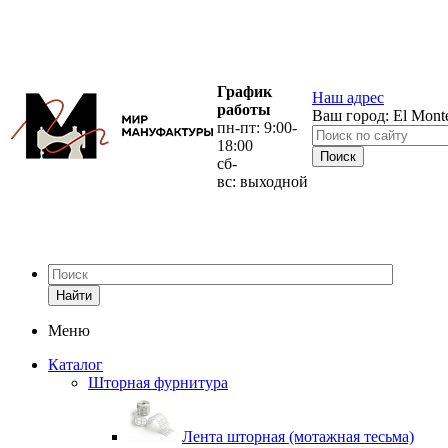
График
Наш адрес
работы
Ваш город:
El Mont
пн-пт: 9:00-
18:00
сб-
вс: выходной
Найти
Меню
Каталог
Шторная фурнитура
Лента шторная (мотажная тесьма)