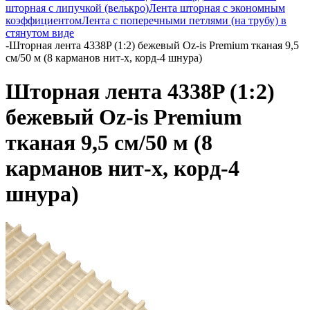
шторная с липучкой (велькро)
Лента шторная с экономным
коэффициентом
Лента с поперечными петлями (на трубу) в
стянутом виде
-
Шторная лента 4338P (1:2) бежевый Oz-is Premium тканая 9,5
см/50 м (8 карманов нит-х, корд-4 шнура)
Шторная лента 4338P (1:2)
бежевый Oz-is Premium
тканая 9,5 см/50 м (8
карманов нит-х, корд-4
шнура)