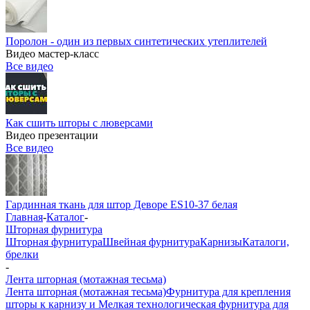
Поролон - один из первых синтетических утеплителей
Видео мастер-класс
Все видео
Как сшить шторы с люверсами
Видео презентации
Все видео
Гардинная ткань для штор Деворе ES10-37 белая
Главная
-
Каталог
-
Шторная фурнитура
Шторная фурнитура
Швейная фурнитура
Карнизы
Каталоги,
брелки
-
Лента шторная (мотажная тесьма)
Лента шторная (мотажная тесьма)
Фурнитура для крепления
шторы к карнизу и Мелкая технологическая фурнитура для