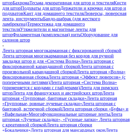
штор
Бахрома
Тесьма декоративная для штор и текстиля
Кисти
для штор
Подхваты для штор
Держатели и крючки для штор и
подхватов
Кант для домашнего текстиля
Люверсы, люверсная
лента, инструменты
Бандо-шабрак (для жесткого
ламбрекена)
Термостежка для домашнего
текстиля
Утяжелители и магнитные ленты для
штор
Филаментная (комплексная) нить
Оборудование для
салонов штор
-
Лента шторная многокарманная с фиксированной сборкой
Лента шторная многокарманная без кордов для ручной
закладки штор и для «Система Волна»
Лента шторная с
фиксированной карандашной сборкой
Лента шторная с
произвольной карандашной сборкой
Лента шторная «Волна»
фиксированная сборка
Лента шторная «Эффект люверсов» (с
поперечными петлями)
Лента шторная «Система Волна»
(применяется с кордами с глайдерами)
Лента для римских
штор
Лента для французских и австрийских штор
Лента
шторная «Групповые, бантовые складки»
Лента шторная
«Групповые, ровные лучевые складки»
Лента шторная с
бантовой, встречной сборкой
Лента шторная сборки «Буфы» и
«Вафельная»
Многофункциональные шторные ленты
Лента
шторная «Лучевые складки», «Гусиные лапки»
Лента шторная
с креативной сборкой
Лента шторная сборки
«Бокальчики»
Лента шторная для мансардных окон
Лента