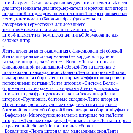
штор
Бахрома
Тесьма декоративная для штор и текстиля
Кисти
для штор
Подхваты для штор
Держатели и крючки для штор и
подхватов
Кант для домашнего текстиля
Люверсы, люверсная
лента, инструменты
Бандо-шабрак (для жесткого
ламбрекена)
Термостежка для домашнего
текстиля
Утяжелители и магнитные ленты для
штор
Филаментная (комплексная) нить
Оборудование для
салонов штор
-
Лента шторная многокарманная с фиксированной сборкой
Лента шторная многокарманная без кордов для ручной
закладки штор и для «Система Волна»
Лента шторная с
фиксированной карандашной сборкой
Лента шторная с
произвольной карандашной сборкой
Лента шторная «Волна»
фиксированная сборка
Лента шторная «Эффект люверсов» (с
поперечными петлями)
Лента шторная «Система Волна»
(применяется с кордами с глайдерами)
Лента для римских
штор
Лента для французских и австрийских штор
Лента
шторная «Групповые, бантовые складки»
Лента шторная
«Групповые, ровные лучевые складки»
Лента шторная с
бантовой, встречной сборкой
Лента шторная сборки «Буфы» и
«Вафельная»
Многофункциональные шторные ленты
Лента
шторная «Лучевые складки», «Гусиные лапки»
Лента шторная
с креативной сборкой
Лента шторная сборки
«Бокальчики»
Лента шторная для мансардных окон
Лента