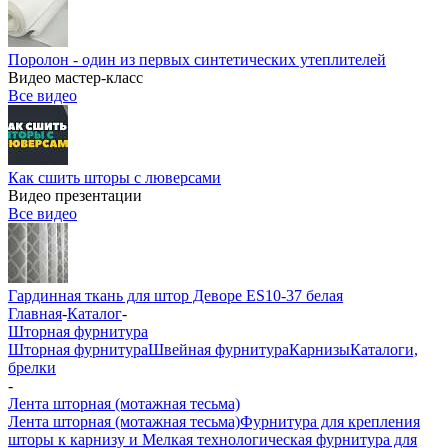
Поролон - один из первых синтетических утеплителей
Видео мастер-класс
Все видео
Как сшить шторы с люверсами
Видео презентации
Все видео
Гардинная ткань для штор Деворе ES10-37 белая
Главная
-
Каталог
-
Шторная фурнитура
Шторная фурнитура
Швейная фурнитура
Карнизы
Каталоги,
брелки
-
Лента шторная (мотажная тесьма)
Лента шторная (мотажная тесьма)
Фурнитура для крепления
шторы к карнизу и Мелкая технологическая фурнитура для