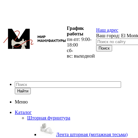
График
Наш адрес
работы
Ваш город:
El Mont
пн-пт: 9:00-
18:00
сб-
вс: выходной
Найти
Меню
Каталог
Шторная фурнитура
Лента шторная (мотажная тесьма)