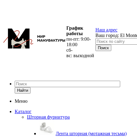
График
Наш адрес
работы
Ваш город:
El Mont
пн-пт: 9:00-
18:00
сб-
вс: выходной
Найти
Меню
Каталог
Шторная фурнитура
Лента шторная (мотажная тесьма)