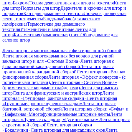
штор
Бахрома
Тесьма декоративная для штор и текстиля
Кисти
для штор
Подхваты для штор
Держатели и крючки для штор и
подхватов
Кант для домашнего текстиля
Люверсы, люверсная
лента, инструменты
Бандо-шабрак (для жесткого
ламбрекена)
Термостежка для домашнего
текстиля
Утяжелители и магнитные ленты для
штор
Филаментная (комплексная) нить
Оборудование для
салонов штор
-
Лента шторная многокарманная с фиксированной сборкой
Лента шторная многокарманная без кордов для ручной
закладки штор и для «Система Волна»
Лента шторная с
фиксированной карандашной сборкой
Лента шторная с
произвольной карандашной сборкой
Лента шторная «Волна»
фиксированная сборка
Лента шторная «Эффект люверсов» (с
поперечными петлями)
Лента шторная «Система Волна»
(применяется с кордами с глайдерами)
Лента для римских
штор
Лента для французских и австрийских штор
Лента
шторная «Групповые, бантовые складки»
Лента шторная
«Групповые, ровные лучевые складки»
Лента шторная с
бантовой, встречной сборкой
Лента шторная сборки «Буфы» и
«Вафельная»
Многофункциональные шторные ленты
Лента
шторная «Лучевые складки», «Гусиные лапки»
Лента шторная
с креативной сборкой
Лента шторная сборки
«Бокальчики»
Лента шторная для мансардных окон
Лента