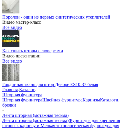
Поролон - один из первых синтетических утеплителей
Видео мастер-класс
Все видео
Как сшить шторы с люверсами
Видео презентации
Все видео
Гардинная ткань для штор Деворе ES10-37 белая
Главная
-
Каталог
-
Шторная фурнитура
Шторная фурнитура
Швейная фурнитура
Карнизы
Каталоги,
брелки
-
Лента шторная (мотажная тесьма)
Лента шторная (мотажная тесьма)
Фурнитура для крепления
шторы к карнизу и Мелкая технологическая фурнитура для