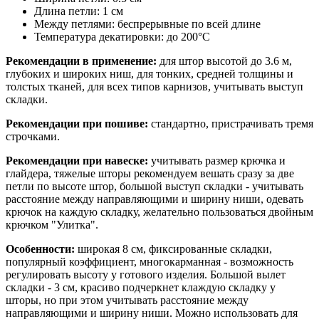
Длина петли: 1 см
Между петлями: беспрерывные по всей длине
Температура декатировки: до 200°С
Рекомендации в применение:
для штор высотой до 3.6 м,
глубоких и широких ниш, для тонких, средней толщины и
толстых тканей, для всех типов карнизов, учитывать выступ
складки.
Рекомендации при пошиве:
стандартно, пристрачивать тремя
строчками.
Рекомендации при навеске:
учитывать размер крючка и
глайдера, тяжелые шторы рекомендуем вешать сразу за две
петли по высоте штор, большой выступ складки - учитывать
расстояние между направляющими и ширину ниши, одевать
крючок на каждую складку, желательно пользоваться двойным
крючком "Улитка".
Особенности:
широкая 8 см, фиксированные складки,
популярный коэффициент, многокарманная - возможность
регулировать высоту у готового изделия. Большой вылет
складки - 3 см, красиво подчеркнет клаждую складку у
шторы, но при этом учитывать расстояние между
направляющими и ширину ниши. Можно использовать для