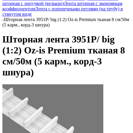
шторная с липучкой (велькро)
Лента шторная с экономным
коэффициентом
Лента с поперечными петлями (на трубу) в
стянутом виде
-
Шторная лента 3951P/ big (1:2) Oz-is Premium тканая 8 см/50м
(5 карм., корд-3 шнура)
Шторная лента 3951P/ big
(1:2) Oz-is Premium тканая 8
см/50м (5 карм., корд-3
шнура)