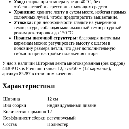
Уход:
стирка при температуре до 40 °C, без
отбеливателей и агрессивных моющих средств.
Хранение:
храните ленту в сухом месте, избегая прямых
солнечных лучей, чтобы предотвратить выцветание.
Утюжка:
при необходимости гладьте на умеренной
температуре, соблюдая максимальный температурный
режим декатировки до 150 °C.
Нюансы ниточной структуры:
благодаря ниточным
карманам можно регулировать высоту с шагом в
половину размера петли, что даёт дополнительную
гибкость при настройке положения шторы.
У нас в наличии Шторная лента многокарманная (без кордов)
4430P Oz-is Premium тканая 12,5 см/50 м (12 карманов),
артикул 85287 в отличном качестве.
Характеристики
Ширина
12 см
Вид сборки
индивидуальный дизайн
Количество карманов
12
Коэффициент сборки
регулируемый
Состав
Полиэстер