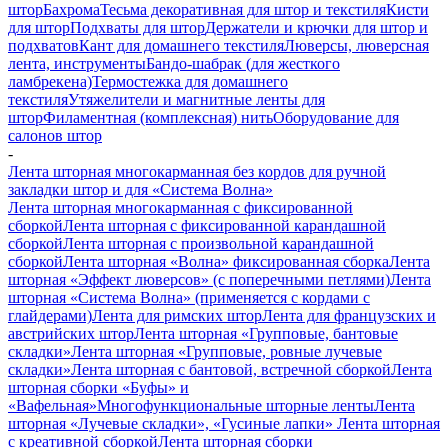
штор
Бахрома
Тесьма декоративная для штор и текстиля
Кисти
для штор
Подхваты для штор
Держатели и крючки для штор и
подхватов
Кант для домашнего текстиля
Люверсы, люверсная
лента, инструменты
Бандо-шабрак (для жесткого
ламбрекена)
Термостежка для домашнего
текстиля
Утяжелители и магнитные ленты для
штор
Филаментная (комплексная) нить
Оборудование для
салонов штор
-
Лента шторная многокарманная без кордов для ручной
закладки штор и для «Система Волна»
Лента шторная многокарманная с фиксированной
сборкой
Лента шторная с фиксированной карандашной
сборкой
Лента шторная с произвольной карандашной
сборкой
Лента шторная «Волна» фиксированная сборка
Лента
шторная «Эффект люверсов» (с поперечными петлями)
Лента
шторная «Система Волна» (применяется с кордами с
глайдерами)
Лента для римских штор
Лента для французских и
австрийских штор
Лента шторная «Групповые, бантовые
складки»
Лента шторная «Групповые, ровные лучевые
складки»
Лента шторная с бантовой, встречной сборкой
Лента
шторная сборки «Буфы» и
«Вафельная»
Многофункциональные шторные ленты
Лента
шторная «Лучевые складки», «Гусиные лапки»
Лента шторная
с креативной сборкой
Лента шторная сборки