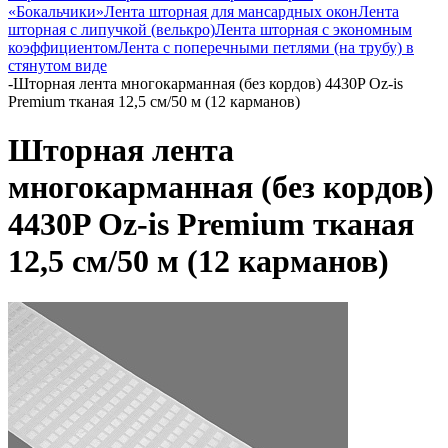
«Бокальчики»
Лента шторная для мансардных окон
Лента
шторная с липучкой (велькро)
Лента шторная с экономным
коэффициентом
Лента с поперечными петлями (на трубу) в
стянутом виде
-
Шторная лента многокарманная (без кордов) 4430P Oz-is
Premium тканая 12,5 см/50 м (12 карманов)
Шторная лента
многокарманная (без кордов)
4430P Oz-is Premium тканая
12,5 см/50 м (12 карманов)