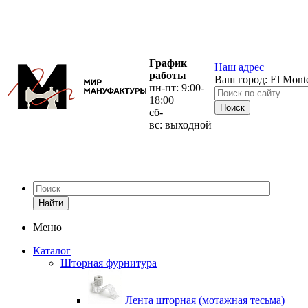
График
Наш адрес
работы
Ваш город:
El Mont
пн-пт: 9:00-
18:00
сб-
вс: выходной
Найти
Меню
Каталог
Шторная фурнитура
Лента шторная (мотажная тесьма)