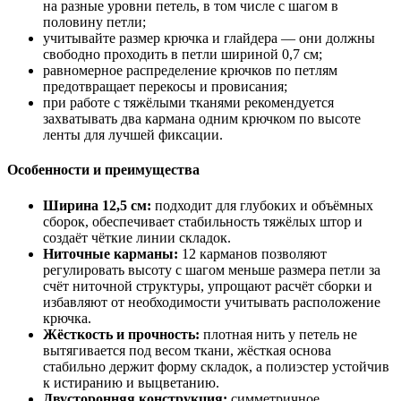
на разные уровни петель, в том числе с шагом в
половину петли;
учитывайте размер крючка и глайдера — они должны
свободно проходить в петли шириной 0,7 см;
равномерное распределение крючков по петлям
предотвращает перекосы и провисания;
при работе с тяжёлыми тканями рекомендуется
захватывать два кармана одним крючком по высоте
ленты для лучшей фиксации.
Особенности и преимущества
Ширина 12,5 см:
подходит для глубоких и объёмных
сборок, обеспечивает стабильность тяжёлых штор и
создаёт чёткие линии складок.
Ниточные карманы:
12 карманов позволяют
регулировать высоту с шагом меньше размера петли за
счёт ниточной структуры, упрощают расчёт сборки и
избавляют от необходимости учитывать расположение
крючка.
Жёсткость и прочность:
плотная нить у петель не
вытягивается под весом ткани, жёсткая основа
стабильно держит форму складок, а полиэстер устойчив
к истиранию и выцветанию.
Двусторонняя конструкция:
симметричное