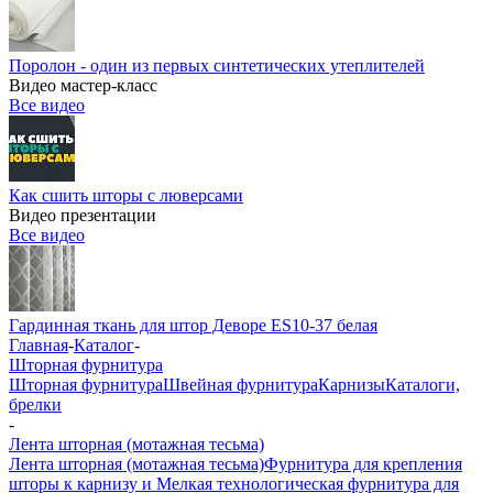
Поролон - один из первых синтетических утеплителей
Видео мастер-класс
Все видео
Как сшить шторы с люверсами
Видео презентации
Все видео
Гардинная ткань для штор Деворе ES10-37 белая
Главная
-
Каталог
-
Шторная фурнитура
Шторная фурнитура
Швейная фурнитура
Карнизы
Каталоги,
брелки
-
Лента шторная (мотажная тесьма)
Лента шторная (мотажная тесьма)
Фурнитура для крепления
шторы к карнизу и Мелкая технологическая фурнитура для