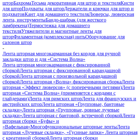
штор
Бахрома
Тесьма декоративная для штор и текстиля
Кисти
для штор
Подхваты для штор
Держатели и крючки для штор и
подхватов
Кант для домашнего текстиля
Люверсы, люверсная
лента, инструменты
Бандо-шабрак (для жесткого
ламбрекена)
Термостежка для домашнего
текстиля
Утяжелители и магнитные ленты для
штор
Филаментная (комплексная) нить
Оборудование для
салонов штор
-
Лента шторная многокарманная без кордов для ручной
закладки штор и для «Система Волна»
Лента шторная многокарманная с фиксированной
сборкой
Лента шторная с фиксированной карандашной
сборкой
Лента шторная с произвольной карандашной
сборкой
Лента шторная «Волна» фиксированная сборка
Лента
шторная «Эффект люверсов» (с поперечными петлями)
Лента
шторная «Система Волна» (применяется с кордами с
глайдерами)
Лента для римских штор
Лента для французских и
австрийских штор
Лента шторная «Групповые, бантовые
складки»
Лента шторная «Групповые, ровные лучевые
складки»
Лента шторная с бантовой, встречной сборкой
Лента
шторная сборки «Буфы» и
«Вафельная»
Многофункциональные шторные ленты
Лента
шторная «Лучевые складки», «Гусиные лапки»
Лента шторная
с креативной сборкой
Лента шторная сборки