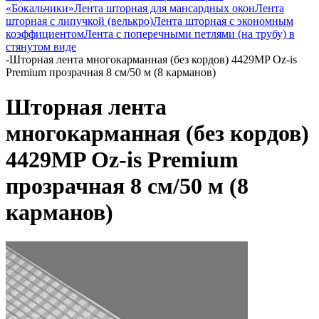
«Бокальчики»
Лента шторная для мансардных окон
Лента
шторная с липучкой (велькро)
Лента шторная с экономным
коэффициентом
Лента с поперечными петлями (на трубу) в
стянутом виде
-
Шторная лента многокарманная (без кордов) 4429MP Oz-is
Premium прозрачная 8 см/50 м (8 карманов)
Шторная лента
многокарманная (без кордов)
4429MP Oz-is Premium
прозрачная 8 см/50 м (8
карманов)