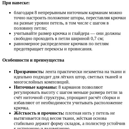
При навеске:
благодаря 8 непрерывным ниточным карманам можно
точно настроить положение шторы, переставляя крючки
на разные уровни петель, в том числе с шагом в
половину петли;
учитывайте размер крючка и глайдера — они должны
свободно проходить в петли шириной 0,7 см;
равномерное распределение крючков по петлям
предотвращает перекосы и провисания.
Особенности и преимущества
Прозрачность:
лента практически незаметна на ткани и
идеально подходит для лёгких штор, светлых тканей и
многослойных композиций.
Ниточные карманы:
8 карманов позволяют
регулировать высоту с шагом меньше размера петли за
счёт ниточной структуры, упрощают расчёт сборки и
избавляют от необходимости учитывать расположение
крючка.
Жёсткость и прочность:
плотная нить у петель не
вытягивается под весом ткани, жёсткая основа
стабильно держит форму складок, а полиэстер устойчив
к истиранию и выцветанию.