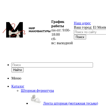
График
Наш адрес
работы
Ваш город:
El Mont
пн-пт: 9:00-
18:00
сб-
вс: выходной
Найти
Меню
Каталог
Шторная фурнитура
Лента шторная (мотажная тесьма)