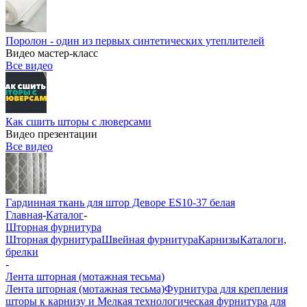
Поролон - один из первых синтетических утеплителей
Видео мастер-класс
Все видео
Как сшить шторы с люверсами
Видео презентации
Все видео
Гардинная ткань для штор Деворе ES10-37 белая
Главная
-
Каталог
-
Шторная фурнитура
Шторная фурнитура
Швейная фурнитура
Карнизы
Каталоги,
брелки
-
Лента шторная (мотажная тесьма)
Лента шторная (мотажная тесьма)
Фурнитура для крепления
шторы к карнизу и Мелкая технологическая фурнитура для