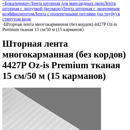
«Бокальчики»
Лента шторная для мансардных окон
Лента
шторная с липучкой (велькро)
Лента шторная с экономным
коэффициентом
Лента с поперечными петлями (на трубу) в
стянутом виде
-
Шторная лента многокарманная (без кордов) 4427P Oz-is
Premium тканая 15 см/50 м (15 карманов)
Шторная лента
многокарманная (без кордов)
4427P Oz-is Premium тканая
15 см/50 м (15 карманов)