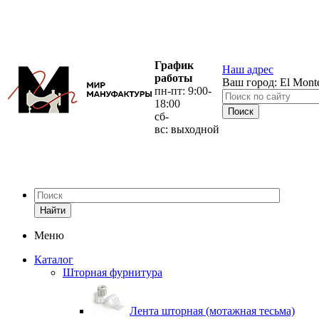
График
Наш адрес
работы
Ваш город:
El Mont
пн-пт: 9:00-
18:00
сб-
вс: выходной
Найти
Меню
Каталог
Шторная фурнитура
Лента шторная (мотажная тесьма)