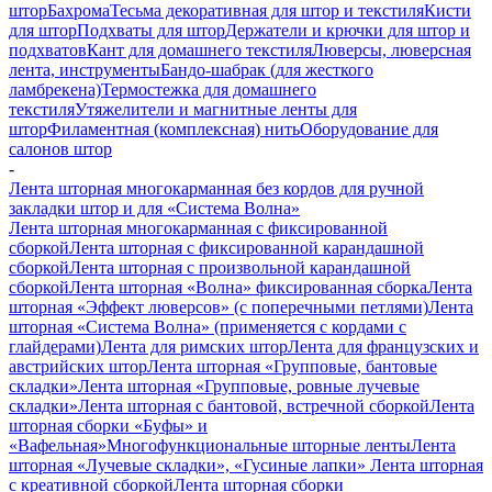
штор
Бахрома
Тесьма декоративная для штор и текстиля
Кисти
для штор
Подхваты для штор
Держатели и крючки для штор и
подхватов
Кант для домашнего текстиля
Люверсы, люверсная
лента, инструменты
Бандо-шабрак (для жесткого
ламбрекена)
Термостежка для домашнего
текстиля
Утяжелители и магнитные ленты для
штор
Филаментная (комплексная) нить
Оборудование для
салонов штор
-
Лента шторная многокарманная без кордов для ручной
закладки штор и для «Система Волна»
Лента шторная многокарманная с фиксированной
сборкой
Лента шторная с фиксированной карандашной
сборкой
Лента шторная с произвольной карандашной
сборкой
Лента шторная «Волна» фиксированная сборка
Лента
шторная «Эффект люверсов» (с поперечными петлями)
Лента
шторная «Система Волна» (применяется с кордами с
глайдерами)
Лента для римских штор
Лента для французских и
австрийских штор
Лента шторная «Групповые, бантовые
складки»
Лента шторная «Групповые, ровные лучевые
складки»
Лента шторная с бантовой, встречной сборкой
Лента
шторная сборки «Буфы» и
«Вафельная»
Многофункциональные шторные ленты
Лента
шторная «Лучевые складки», «Гусиные лапки»
Лента шторная
с креативной сборкой
Лента шторная сборки