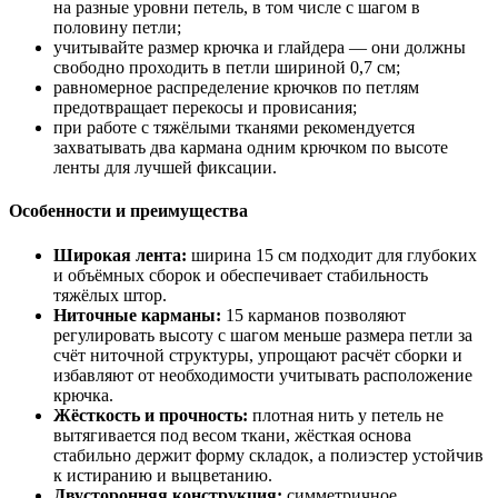
на разные уровни петель, в том числе с шагом в
половину петли;
учитывайте размер крючка и глайдера — они должны
свободно проходить в петли шириной 0,7 см;
равномерное распределение крючков по петлям
предотвращает перекосы и провисания;
при работе с тяжёлыми тканями рекомендуется
захватывать два кармана одним крючком по высоте
ленты для лучшей фиксации.
Особенности и преимущества
Широкая лента:
ширина 15 см подходит для глубоких
и объёмных сборок и обеспечивает стабильность
тяжёлых штор.
Ниточные карманы:
15 карманов позволяют
регулировать высоту с шагом меньше размера петли за
счёт ниточной структуры, упрощают расчёт сборки и
избавляют от необходимости учитывать расположение
крючка.
Жёсткость и прочность:
плотная нить у петель не
вытягивается под весом ткани, жёсткая основа
стабильно держит форму складок, а полиэстер устойчив
к истиранию и выцветанию.
Двусторонняя конструкция:
симметричное