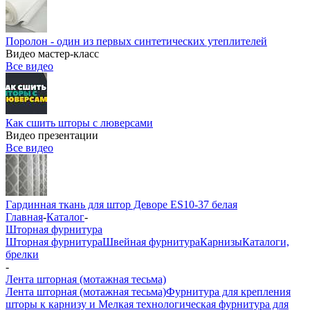
Поролон - один из первых синтетических утеплителей
Видео мастер-класс
Все видео
Как сшить шторы с люверсами
Видео презентации
Все видео
Гардинная ткань для штор Деворе ES10-37 белая
Главная
-
Каталог
-
Шторная фурнитура
Шторная фурнитура
Швейная фурнитура
Карнизы
Каталоги,
брелки
-
Лента шторная (мотажная тесьма)
Лента шторная (мотажная тесьма)
Фурнитура для крепления
шторы к карнизу и Мелкая технологическая фурнитура для