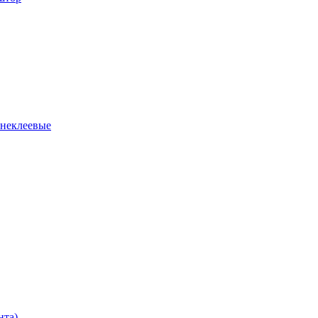
 неклеевые
нта)