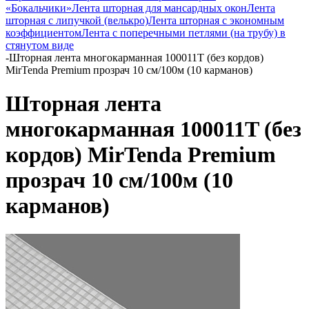
«Бокальчики»
Лента шторная для мансардных окон
Лента
шторная с липучкой (велькро)
Лента шторная с экономным
коэффициентом
Лента с поперечными петлями (на трубу) в
стянутом виде
-
Шторная лента многокарманная 100011T (без кордов)
MirTenda Premium прозрач 10 см/100м (10 карманов)
Шторная лента
многокарманная 100011T (без
кордов) MirTenda Premium
прозрач 10 см/100м (10
карманов)