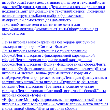
штор
Бахрома
Тесьма декоративная для штор и текстиля
Кисти
для штор
Подхваты для штор
Держатели и крючки для штор и
подхватов
Кант для домашнего текстиля
Люверсы, люверсная
лента, инструменты
Бандо-шабрак (для жесткого
ламбрекена)
Термостежка для домашнего
текстиля
Утяжелители и магнитные ленты для
штор
Филаментная (комплексная) нить
Оборудование для
салонов штор
-
Лента шторная многокарманная без кордов для ручной
закладки штор и для «Система Волна»
Лента шторная многокарманная с фиксированной
сборкой
Лента шторная с фиксированной карандашной
сборкой
Лента шторная с произвольной карандашной
сборкой
Лента шторная «Волна» фиксированная сборка
Лента
шторная «Эффект люверсов» (с поперечными петлями)
Лента
шторная «Система Волна» (применяется с кордами с
глайдерами)
Лента для римских штор
Лента для французских и
австрийских штор
Лента шторная «Групповые, бантовые
складки»
Лента шторная «Групповые, ровные лучевые
складки»
Лента шторная с бантовой, встречной сборкой
Лента
шторная сборки «Буфы» и
«Вафельная»
Многофункциональные шторные ленты
Лента
шторная «Лучевые складки», «Гусиные лапки»
Лента шторная
с креативной сборкой
Лента шторная сборки