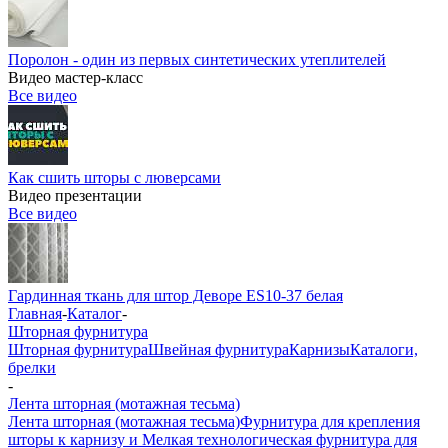
Поролон - один из первых синтетических утеплителей
Видео мастер-класс
Все видео
Как сшить шторы с люверсами
Видео презентации
Все видео
Гардинная ткань для штор Деворе ES10-37 белая
Главная
-
Каталог
-
Шторная фурнитура
Шторная фурнитура
Швейная фурнитура
Карнизы
Каталоги,
брелки
-
Лента шторная (мотажная тесьма)
Лента шторная (мотажная тесьма)
Фурнитура для крепления
шторы к карнизу и Мелкая технологическая фурнитура для