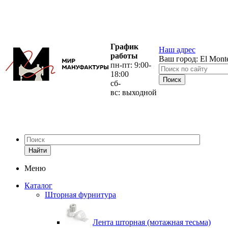
График
Наш адрес
работы
Ваш город:
El Mont
пн-пт: 9:00-
18:00
сб-
вс: выходной
Найти
Меню
Каталог
Шторная фурнитура
Лента шторная (мотажная тесьма)