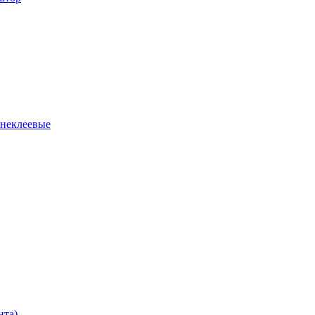
 неклеевые
нта)