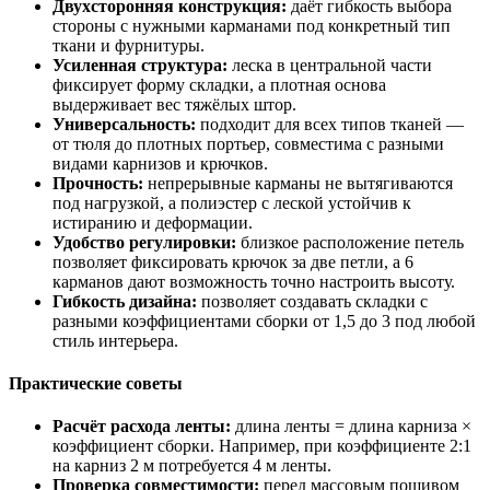
Двухсторонняя конструкция:
даёт гибкость выбора
стороны с нужными карманами под конкретный тип
ткани и фурнитуры.
Усиленная структура:
леска в центральной части
фиксирует форму складки, а плотная основа
выдерживает вес тяжёлых штор.
Универсальность:
подходит для всех типов тканей —
от тюля до плотных портьер, совместима с разными
видами карнизов и крючков.
Прочность:
непрерывные карманы не вытягиваются
под нагрузкой, а полиэстер с леской устойчив к
истиранию и деформации.
Удобство регулировки:
близкое расположение петель
позволяет фиксировать крючок за две петли, а 6
карманов дают возможность точно настроить высоту.
Гибкость дизайна:
позволяет создавать складки с
разными коэффициентами сборки от 1,5 до 3 под любой
стиль интерьера.
Практические советы
Расчёт расхода ленты:
длина ленты = длина карниза ×
коэффициент сборки. Например, при коэффициенте 2:1
на карниз 2 м потребуется 4 м ленты.
Проверка совместимости:
перед массовым пошивом