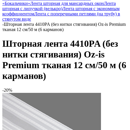
«Бокальчики»
Лента шторная для мансардных окон
Лента
шторная с липучкой (велькро)
Лента шторная с экономным
коэффициентом
Лента с поперечными петлями (на трубу) в
стянутом виде
-
Шторная лента 4410PA (без нитки стягивания) Oz-is Premium
тканая 12 см/50 м (6 карманов)
Шторная лента 4410PA (без
нитки стягивания) Oz-is
Premium тканая 12 см/50 м (6
карманов)
-20%