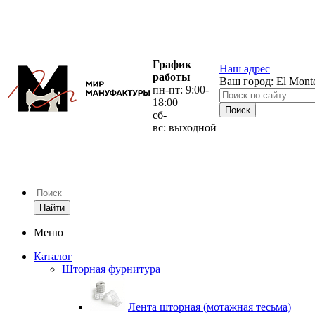
График
Наш адрес
работы
Ваш город:
El Mont
пн-пт: 9:00-
18:00
сб-
вс: выходной
Найти
Меню
Каталог
Шторная фурнитура
Лента шторная (мотажная тесьма)