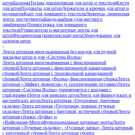
штор
Бахрома
Тесьма декоративная для штор и текстиля
Кисти
для штор
Подхваты для штор
Держатели и крючки для штор и
подхватов
Кант для домашнего текстиля
Люверсы, люверсная
лента, инструменты
Бандо-шабрак (для жесткого
ламбрекена)
Термостежка для домашнего
текстиля
Утяжелители и магнитные ленты для
штор
Филаментная (комплексная) нить
Оборудование для
салонов штор
-
Лента шторная многокарманная без кордов для ручной
закладки штор и для «Система Волна»
Лента шторная многокарманная с фиксированной
сборкой
Лента шторная с фиксированной карандашной
сборкой
Лента шторная с произвольной карандашной
сборкой
Лента шторная «Волна» фиксированная сборка
Лента
шторная «Эффект люверсов» (с поперечными петлями)
Лента
шторная «Система Волна» (применяется с кордами с
глайдерами)
Лента для римских штор
Лента для французских и
австрийских штор
Лента шторная «Групповые, бантовые
складки»
Лента шторная «Групповые, ровные лучевые
складки»
Лента шторная с бантовой, встречной сборкой
Лента
шторная сборки «Буфы» и
«Вафельная»
Многофункциональные шторные ленты
Лента
шторная «Лучевые складки», «Гусиные лапки»
Лента шторная
с креативной сборкой
Лента шторная сборки