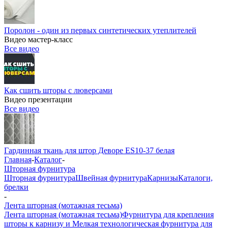
Поролон - один из первых синтетических утеплителей
Видео мастер-класс
Все видео
Как сшить шторы с люверсами
Видео презентации
Все видео
Гардинная ткань для штор Деворе ES10-37 белая
Главная
-
Каталог
-
Шторная фурнитура
Шторная фурнитура
Швейная фурнитура
Карнизы
Каталоги,
брелки
-
Лента шторная (мотажная тесьма)
Лента шторная (мотажная тесьма)
Фурнитура для крепления
шторы к карнизу и Мелкая технологическая фурнитура для