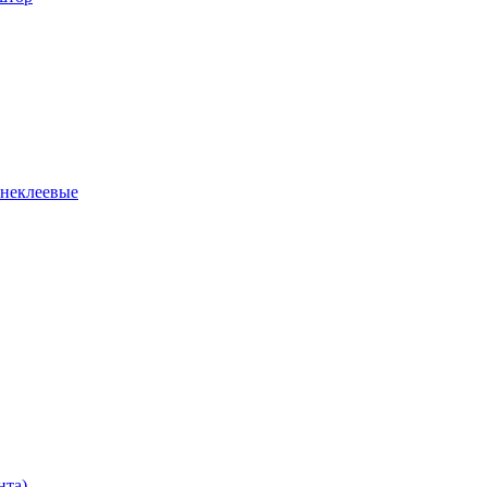
 неклеевые
нта)