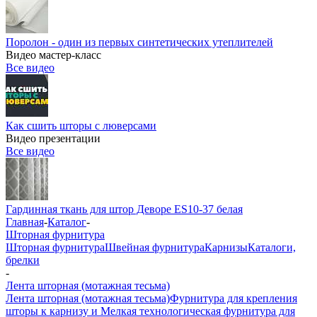
Поролон - один из первых синтетических утеплителей
Видео мастер-класс
Все видео
Как сшить шторы с люверсами
Видео презентации
Все видео
Гардинная ткань для штор Деворе ES10-37 белая
Главная
-
Каталог
-
Шторная фурнитура
Шторная фурнитура
Швейная фурнитура
Карнизы
Каталоги,
брелки
-
Лента шторная (мотажная тесьма)
Лента шторная (мотажная тесьма)
Фурнитура для крепления
шторы к карнизу и Мелкая технологическая фурнитура для