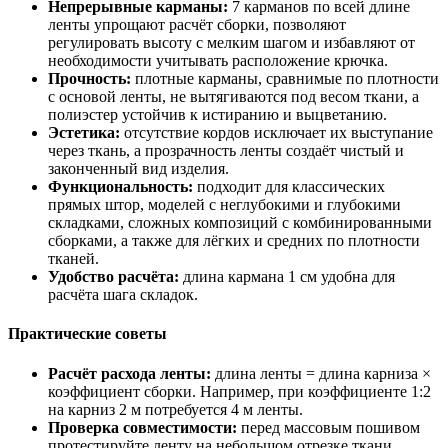
Непрерывные карманы:
7 карманов по всей длине
ленты упрощают расчёт сборки, позволяют
регулировать высоту с мелким шагом и избавляют от
необходимости учитывать расположение крючка.
Прочность:
плотные карманы, сравнимые по плотности
с основой ленты, не вытягиваются под весом ткани, а
полиэстер устойчив к истиранию и выцветанию.
Эстетика:
отсутствие кордов исключает их выступание
через ткань, а прозрачность ленты создаёт чистый и
законченный вид изделия.
Функциональность:
подходит для классических
прямых штор, моделей с неглубокими и глубокими
складками, сложных композиций с комбинированными
сборками, а также для лёгких и средних по плотности
тканей.
Удобство расчёта:
длина кармана 1 см удобна для
расчёта шага складок.
Практические советы
Расчёт расхода ленты:
длина ленты = длина карниза ×
коэффициент сборки. Например, при коэффициенте 1:2
на карниз 2 м потребуется 4 м ленты.
Проверка совместимости:
перед массовым пошивом
протестируйте ленту на небольшом отрезке ткани,