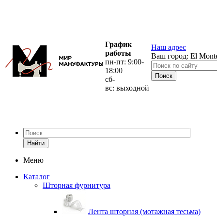
График
Наш адрес
работы
Ваш город:
El Mont
пн-пт: 9:00-
18:00
сб-
вс: выходной
Найти
Меню
Каталог
Шторная фурнитура
Лента шторная (мотажная тесьма)