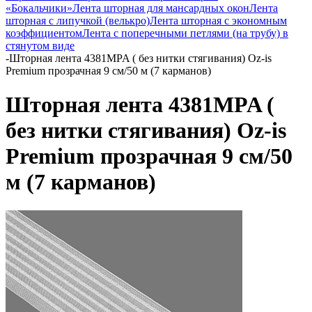
«Бокальчики»
Лента шторная для мансардных окон
Лента
шторная с липучкой (велькро)
Лента шторная с экономным
коэффициентом
Лента с поперечными петлями (на трубу) в
стянутом виде
-
Шторная лента 4381MPA ( без нитки стягивания) Oz-is
Premium прозрачная 9 см/50 м (7 карманов)
Шторная лента 4381MPA (
без нитки стягивания) Oz-is
Premium прозрачная 9 см/50
м (7 карманов)