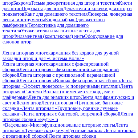
штор
Бахрома
Тесьма декоративная для штор и текстиля
Кисти
для штор
Подхваты для штор
Держатели и крючки для штор и
подхватов
Кант для домашнего текстиля
Люверсы, люверсная
лента, инструменты
Бандо-шабрак (для жесткого
ламбрекена)
Термостежка для домашнего
текстиля
Утяжелители и магнитные ленты для
штор
Филаментная (комплексная) нить
Оборудование для
салонов штор
-
Лента шторная многокарманная без кордов для ручной
закладки штор и для «Система Волна»
Лента шторная многокарманная с фиксированной
сборкой
Лента шторная с фиксированной карандашной
сборкой
Лента шторная с произвольной карандашной
сборкой
Лента шторная «Волна» фиксированная сборка
Лента
шторная «Эффект люверсов» (с поперечными петлями)
Лента
шторная «Система Волна» (применяется с кордами с
глайдерами)
Лента для римских штор
Лента для французских и
австрийских штор
Лента шторная «Групповые, бантовые
складки»
Лента шторная «Групповые, ровные лучевые
складки»
Лента шторная с бантовой, встречной сборкой
Лента
шторная сборки «Буфы» и
«Вафельная»
Многофункциональные шторные ленты
Лента
шторная «Лучевые складки», «Гусиные лапки»
Лента шторная
с креативной сборкой
Лента шторная сборки