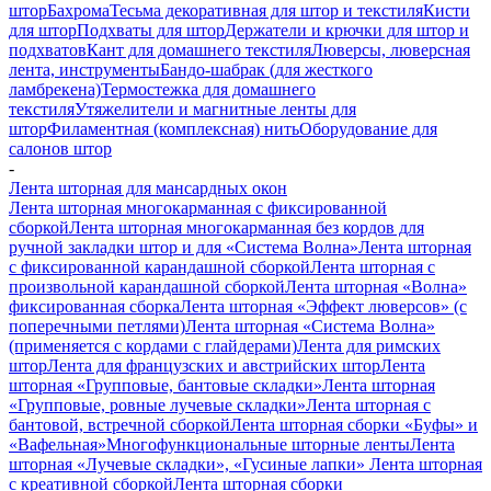
штор
Бахрома
Тесьма декоративная для штор и текстиля
Кисти
для штор
Подхваты для штор
Держатели и крючки для штор и
подхватов
Кант для домашнего текстиля
Люверсы, люверсная
лента, инструменты
Бандо-шабрак (для жесткого
ламбрекена)
Термостежка для домашнего
текстиля
Утяжелители и магнитные ленты для
штор
Филаментная (комплексная) нить
Оборудование для
салонов штор
-
Лента шторная для мансардных окон
Лента шторная многокарманная с фиксированной
сборкой
Лента шторная многокарманная без кордов для
ручной закладки штор и для «Система Волна»
Лента шторная
с фиксированной карандашной сборкой
Лента шторная с
произвольной карандашной сборкой
Лента шторная «Волна»
фиксированная сборка
Лента шторная «Эффект люверсов» (с
поперечными петлями)
Лента шторная «Система Волна»
(применяется с кордами с глайдерами)
Лента для римских
штор
Лента для французских и австрийских штор
Лента
шторная «Групповые, бантовые складки»
Лента шторная
«Групповые, ровные лучевые складки»
Лента шторная с
бантовой, встречной сборкой
Лента шторная сборки «Буфы» и
«Вафельная»
Многофункциональные шторные ленты
Лента
шторная «Лучевые складки», «Гусиные лапки»
Лента шторная
с креативной сборкой
Лента шторная сборки