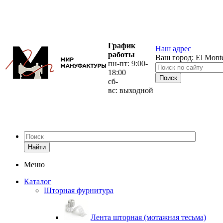
График
Наш адрес
работы
Ваш город:
El Mont
пн-пт: 9:00-
18:00
сб-
вс: выходной
Найти
Меню
Каталог
Шторная фурнитура
Лента шторная (мотажная тесьма)