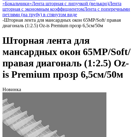
«Бокальчики»
Лента шторная с липучкой (велькро)
Лента
шторная с экономным коэффициентом
Лента с поперечными
петлями (на трубу) в стянутом виде
-
Шторная лента для мансардных окон 65MP/Soft/ правая
диагональ (1:2.5) Oz-is Premium прозр 6,5см/50м
Шторная лента для
мансардных окон 65MP/Soft/
правая диагональ (1:2.5) Oz-
is Premium прозр 6,5см/50м
Новинка