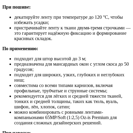
При пошиве:
декатируйте ленту при температуре до 120 °C, чтобы
избежать усадки;
пристрачивайте ленту к ткани двумя-тремя строчками —
это гарантирует надёжную фиксацию и формирование
красивых складок.
По применению:
подходит для штор высотой до 3 м;
предназначена для мансардных окон с углом скоса до 50
градусов;
подходит для широких, узких, глубоких и неглубоких
ниш;
совместима со всеми типами карнизов, включая
профильные, трубчатые и струнные системы;
рекомендуется для лёгких и средней тяжести тканей,
тонких и средней толщины, таких как тюль, вуаль,
шифон, лён, хлопок, сатин;
можно комбинировать с ровными лентами-
компаньонами 65MP/Soft (1:2,5) Oz-is Premium для
создания сложных дизайнерских решений.
При навеске: