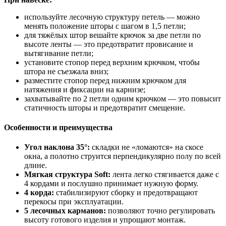
используйте лесочную структуру петель — можно
менять положение шторы с шагом в 1,5 петли;
для тяжёлых штор вешайте крючок за две петли по
высоте ленты — это предотвратит провисание и
вытягивание петли;
установите стопор перед верхним крючком, чтобы
штора не съезжала вниз;
разместите стопор перед нижним крючком для
натяжения и фиксации на карнизе;
захватывайте по 2 петли одним крючком — это повысит
статичность шторы и предотвратит смещение.
Особенности и преимущества
Угол наклона 35°:
складки не «ломаются» на скосе
окна, а полотно струится перпендикулярно полу по всей
длине.
Мягкая структура Soft:
лента легко стягивается даже с
4 кордами и послушно принимает нужную форму.
4 корда:
стабилизируют сборку и предотвращают
перекосы при эксплуатации.
5 лесочных карманов:
позволяют точно регулировать
высоту готового изделия и упрощают монтаж.