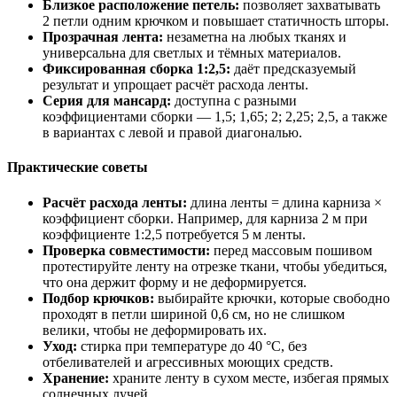
Близкое расположение петель:
позволяет захватывать
2 петли одним крючком и повышает статичность шторы.
Прозрачная лента:
незаметна на любых тканях и
универсальна для светлых и тёмных материалов.
Фиксированная сборка 1:2,5:
даёт предсказуемый
результат и упрощает расчёт расхода ленты.
Серия для мансард:
доступна с разными
коэффициентами сборки — 1,5; 1,65; 2; 2,25; 2,5, а также
в вариантах с левой и правой диагональю.
Практические советы
Расчёт расхода ленты:
длина ленты = длина карниза ×
коэффициент сборки. Например, для карниза 2 м при
коэффициенте 1:2,5 потребуется 5 м ленты.
Проверка совместимости:
перед массовым пошивом
протестируйте ленту на отрезке ткани, чтобы убедиться,
что она держит форму и не деформируется.
Подбор крючков:
выбирайте крючки, которые свободно
проходят в петли шириной 0,6 см, но не слишком
велики, чтобы не деформировать их.
Уход:
стирка при температуре до 40 °C, без
отбеливателей и агрессивных моющих средств.
Хранение:
храните ленту в сухом месте, избегая прямых
солнечных лучей.