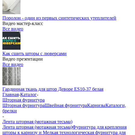
Поролон - один из первых синтетических утеплителей
Видео мастер-класс
Все видео
Как сшить шторы с люверсами
Видео презентации
Все видео
Гардинная ткань для штор Деворе ES10-37 белая
Главная
-
Каталог
-
Шторная фурнитура
Шторная фурнитура
Швейная фурнитура
Карнизы
Каталоги,
брелки
-
Лента шторная (мотажная тесьма)
Лента шторная (мотажная тесьма)
Фурнитура для крепления
шторы к карнизу и Мелкая технологическая фурнитура для