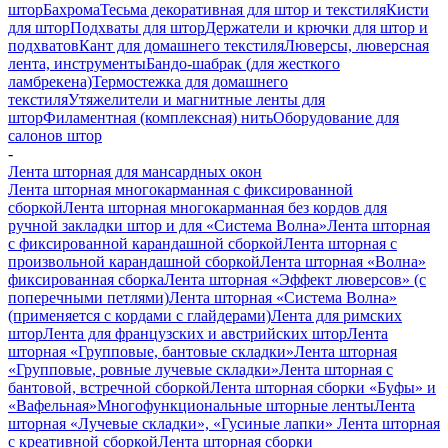
штор
Бахрома
Тесьма декоративная для штор и текстиля
Кисти
для штор
Подхваты для штор
Держатели и крючки для штор и
подхватов
Кант для домашнего текстиля
Люверсы, люверсная
лента, инструменты
Бандо-шабрак (для жесткого
ламбрекена)
Термостежка для домашнего
текстиля
Утяжелители и магнитные ленты для
штор
Филаментная (комплексная) нить
Оборудование для
салонов штор
-
Лента шторная для мансардных окон
Лента шторная многокарманная с фиксированной
сборкой
Лента шторная многокарманная без кордов для
ручной закладки штор и для «Система Волна»
Лента шторная
с фиксированной карандашной сборкой
Лента шторная с
произвольной карандашной сборкой
Лента шторная «Волна»
фиксированная сборка
Лента шторная «Эффект люверсов» (с
поперечными петлями)
Лента шторная «Система Волна»
(применяется с кордами с глайдерами)
Лента для римских
штор
Лента для французских и австрийских штор
Лента
шторная «Групповые, бантовые складки»
Лента шторная
«Групповые, ровные лучевые складки»
Лента шторная с
бантовой, встречной сборкой
Лента шторная сборки «Буфы» и
«Вафельная»
Многофункциональные шторные ленты
Лента
шторная «Лучевые складки», «Гусиные лапки»
Лента шторная
с креативной сборкой
Лента шторная сборки