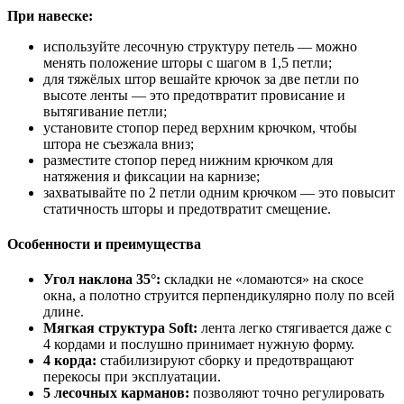
При навеске:
используйте лесочную структуру петель — можно
менять положение шторы с шагом в 1,5 петли;
для тяжёлых штор вешайте крючок за две петли по
высоте ленты — это предотвратит провисание и
вытягивание петли;
установите стопор перед верхним крючком, чтобы
штора не съезжала вниз;
разместите стопор перед нижним крючком для
натяжения и фиксации на карнизе;
захватывайте по 2 петли одним крючком — это повысит
статичность шторы и предотвратит смещение.
Особенности и преимущества
Угол наклона 35°:
складки не «ломаются» на скосе
окна, а полотно струится перпендикулярно полу по всей
длине.
Мягкая структура Soft:
лента легко стягивается даже с
4 кордами и послушно принимает нужную форму.
4 корда:
стабилизируют сборку и предотвращают
перекосы при эксплуатации.
5 лесочных карманов:
позволяют точно регулировать