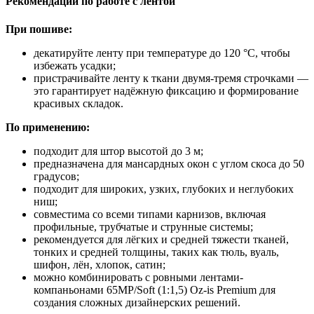
Рекомендации по работе с лентой
При пошиве:
декатируйте ленту при температуре до 120 °C, чтобы
избежать усадки;
пристрачивайте ленту к ткани двумя-тремя строчками —
это гарантирует надёжную фиксацию и формирование
красивых складок.
По применению:
подходит для штор высотой до 3 м;
предназначена для мансардных окон с углом скоса до 50
градусов;
подходит для широких, узких, глубоких и неглубоких
ниш;
совместима со всеми типами карнизов, включая
профильные, трубчатые и струнные системы;
рекомендуется для лёгких и средней тяжести тканей,
тонких и средней толщины, таких как тюль, вуаль,
шифон, лён, хлопок, сатин;
можно комбинировать с ровными лентами-
компаньонами 65MP/Soft (1:1,5) Oz-is Premium для
создания сложных дизайнерских решений.