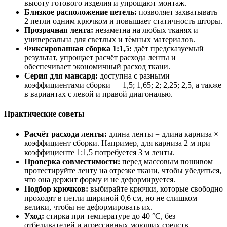
высоту готового изделия и упрощают монтаж.
Близкое расположение петель:
позволяет захватывать
2 петли одним крючком и повышает статичность шторы.
Прозрачная лента:
незаметна на любых тканях и
универсальна для светлых и тёмных материалов.
Фиксированная сборка 1:1,5:
даёт предсказуемый
результат, упрощает расчёт расхода ленты и
обеспечивает экономичный расход ткани.
Серия для мансард:
доступна с разными
коэффициентами сборки — 1,5; 1,65; 2; 2,25; 2,5, а также
в вариантах с левой и правой диагональю.
Практические советы
Расчёт расхода ленты:
длина ленты = длина карниза ×
коэффициент сборки. Например, для карниза 2 м при
коэффициенте 1:1,5 потребуется 3 м ленты.
Проверка совместимости:
перед массовым пошивом
протестируйте ленту на отрезке ткани, чтобы убедиться,
что она держит форму и не деформируется.
Подбор крючков:
выбирайте крючки, которые свободно
проходят в петли шириной 0,6 см, но не слишком
велики, чтобы не деформировать их.
Уход:
стирка при температуре до 40 °C, без
отбеливателей и агрессивных моющих средств.