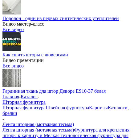
Поролон - один из первых синтетических утеплителей
Видео мастер-класс
Все видео
Как сшить шторы с люверсами
Видео презентации
Все видео
Гардинная ткань для штор Деворе ES10-37 белая
Главная
-
Каталог
-
Шторная фурнитура
Шторная фурнитура
Швейная фурнитура
Карнизы
Каталоги,
брелки
-
Лента шторная (мотажная тесьма)
Лента шторная (мотажная тесьма)
Фурнитура для крепления
шторы к карнизу и Мелкая технологическая фурнитура для