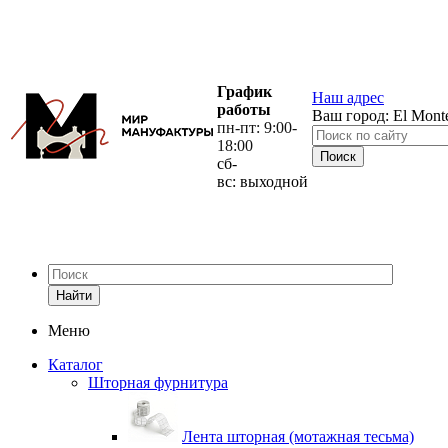
График
Наш адрес
работы
Ваш город:
El Mont
пн-пт: 9:00-
18:00
сб-
вс: выходной
Найти
Меню
Каталог
Шторная фурнитура
Лента шторная (мотажная тесьма)