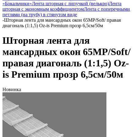
«Бокальчики»
Лента шторная с липучкой (велькро)
Лента
шторная с экономным коэффициентом
Лента с поперечными
петлями (на трубу) в стянутом виде
-
Шторная лента для мансардных окон 65MP/Soft/ правая
диагональ (1:1,5) Oz-is Premium прозр 6,5см/50м
Шторная лента для
мансардных окон 65MP/Soft/
правая диагональ (1:1,5) Oz-
is Premium прозр 6,5см/50м
Новинка