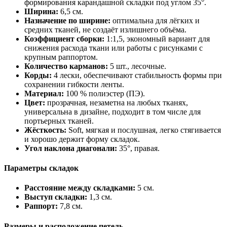
формирования карандашной складки под углом 35°.
Ширина:
6,5 см.
Назначение по ширине:
оптимальна для лёгких и
средних тканей, не создаёт излишнего объёма.
Коэффициент сборки:
1:1,5, экономный вариант для
снижения расхода ткани или работы с рисунками с
крупным раппортом.
Количество карманов:
5 шт., лесочные.
Корды:
4 лески, обеспечивают стабильность формы при
сохранении гибкости ленты.
Материал:
100 % полиэстер (ПЭ).
Цвет:
прозрачная, незаметна на любых тканях,
универсальна в дизайне, подходит в том числе для
портьерных тканей.
Жёсткость:
Soft, мягкая и послушная, легко стягивается
и хорошо держит форму складок.
Угол наклона диагонали:
35°, правая.
Параметры складок
Расстояние между складками:
5 см.
Выступ складки:
1,3 см.
Раппорт:
7,8 см.
Размеры и расположение петель