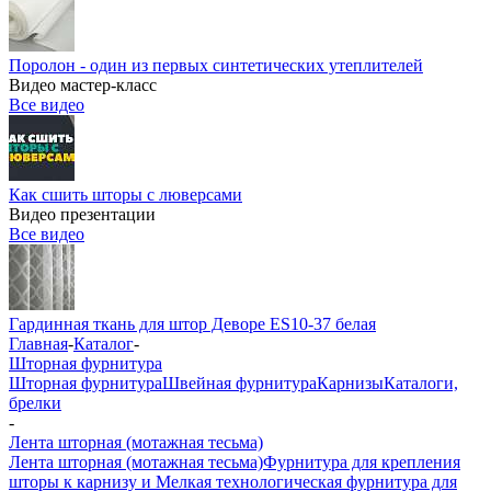
Поролон - один из первых синтетических утеплителей
Видео мастер-класс
Все видео
Как сшить шторы с люверсами
Видео презентации
Все видео
Гардинная ткань для штор Деворе ES10-37 белая
Главная
-
Каталог
-
Шторная фурнитура
Шторная фурнитура
Швейная фурнитура
Карнизы
Каталоги,
брелки
-
Лента шторная (мотажная тесьма)
Лента шторная (мотажная тесьма)
Фурнитура для крепления
шторы к карнизу и Мелкая технологическая фурнитура для