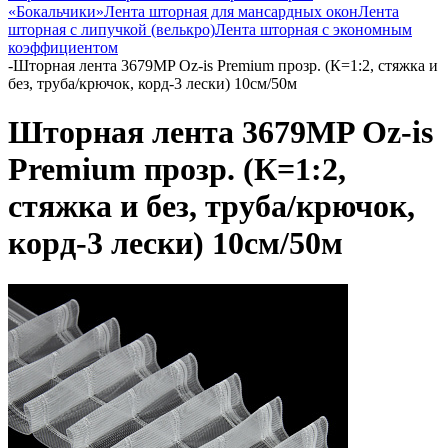
«Бокальчики»
Лента шторная для мансардных окон
Лента
шторная с липучкой (велькро)
Лента шторная с экономным
коэффициентом
-
Шторная лента 3679MP Oz-is Premium прозр. (К=1:2, стяжка и
без, труба/крючок, корд-3 лески) 10см/50м
Шторная лента 3679MP Oz-is
Premium прозр. (К=1:2,
стяжка и без, труба/крючок,
корд-3 лески) 10см/50м