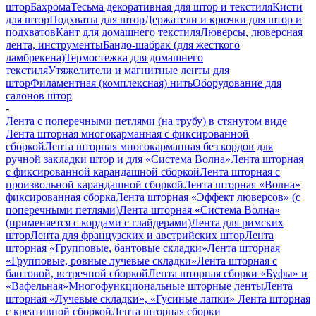
штор
Бахрома
Тесьма декоративная для штор и текстиля
Кисти
для штор
Подхваты для штор
Держатели и крючки для штор и
подхватов
Кант для домашнего текстиля
Люверсы, люверсная
лента, инструменты
Бандо-шабрак (для жесткого
ламбрекена)
Термостежка для домашнего
текстиля
Утяжелители и магнитные ленты для
штор
Филаментная (комплексная) нить
Оборудование для
салонов штор
-
Лента с поперечными петлями (на трубу) в стянутом виде
Лента шторная многокарманная с фиксированной
сборкой
Лента шторная многокарманная без кордов для
ручной закладки штор и для «Система Волна»
Лента шторная
с фиксированной карандашной сборкой
Лента шторная с
произвольной карандашной сборкой
Лента шторная «Волна»
фиксированная сборка
Лента шторная «Эффект люверсов» (с
поперечными петлями)
Лента шторная «Система Волна»
(применяется с кордами с глайдерами)
Лента для римских
штор
Лента для французских и австрийских штор
Лента
шторная «Групповые, бантовые складки»
Лента шторная
«Групповые, ровные лучевые складки»
Лента шторная с
бантовой, встречной сборкой
Лента шторная сборки «Буфы» и
«Вафельная»
Многофункциональные шторные ленты
Лента
шторная «Лучевые складки», «Гусиные лапки»
Лента шторная
с креативной сборкой
Лента шторная сборки