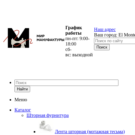
График
Наш адрес
работы
Ваш город:
El Mont
пн-пт: 9:00-
18:00
сб-
вс: выходной
Найти
Меню
Каталог
Шторная фурнитура
Лента шторная (мотажная тесьма)