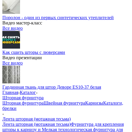
Поролон - один из первых синтетических утеплителей
Видео мастер-класс
Все видео
Как сшить шторы с люверсами
Видео презентации
Все видео
Гардинная ткань для штор Деворе ES10-37 белая
Главная
-
Каталог
-
Шторная фурнитура
Шторная фурнитура
Швейная фурнитура
Карнизы
Каталоги,
брелки
-
Лента шторная (мотажная тесьма)
Лента шторная (мотажная тесьма)
Фурнитура для крепления
шторы к карнизу и Мелкая технологическая фурнитура для