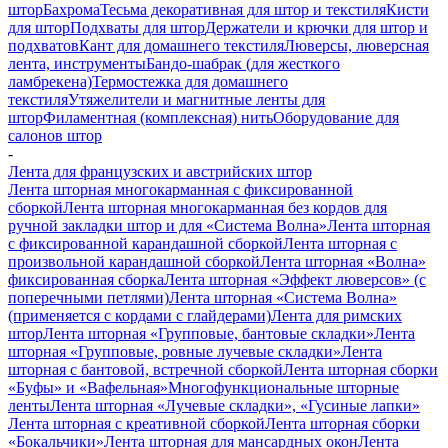
штор
Бахрома
Тесьма декоративная для штор и текстиля
Кисти
для штор
Подхваты для штор
Держатели и крючки для штор и
подхватов
Кант для домашнего текстиля
Люверсы, люверсная
лента, инструменты
Бандо-шабрак (для жесткого
ламбрекена)
Термостежка для домашнего
текстиля
Утяжелители и магнитные ленты для
штор
Филаментная (комплексная) нить
Оборудование для
салонов штор
-
Лента для французских и австрийских штор
Лента шторная многокарманная с фиксированной
сборкой
Лента шторная многокарманная без кордов для
ручной закладки штор и для «Система Волна»
Лента шторная
с фиксированной карандашной сборкой
Лента шторная с
произвольной карандашной сборкой
Лента шторная «Волна»
фиксированная сборка
Лента шторная «Эффект люверсов» (с
поперечными петлями)
Лента шторная «Система Волна»
(применяется с кордами с глайдерами)
Лента для римских
штор
Лента шторная «Групповые, бантовые складки»
Лента
шторная «Групповые, ровные лучевые складки»
Лента
шторная с бантовой, встречной сборкой
Лента шторная сборки
«Буфы» и «Вафельная»
Многофункциональные шторные
ленты
Лента шторная «Лучевые складки», «Гусиные лапки»
Лента шторная с креативной сборкой
Лента шторная сборки
«Бокальчики»
Лента шторная для мансардных окон
Лента