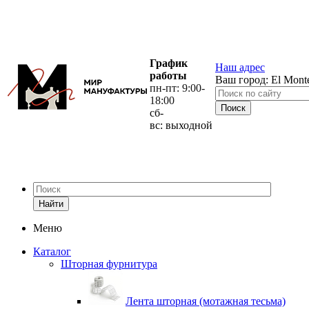
График
Наш адрес
работы
Ваш город:
El Mont
пн-пт: 9:00-
18:00
сб-
вс: выходной
Найти
Меню
Каталог
Шторная фурнитура
Лента шторная (мотажная тесьма)