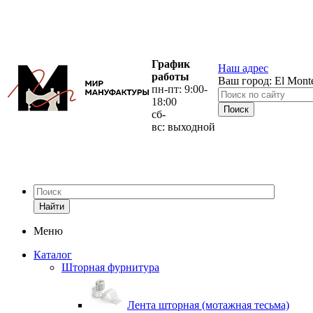
График
Наш адрес
работы
Ваш город:
El Mont
пн-пт: 9:00-
18:00
сб-
вс: выходной
Найти
Меню
Каталог
Шторная фурнитура
Лента шторная (мотажная тесьма)