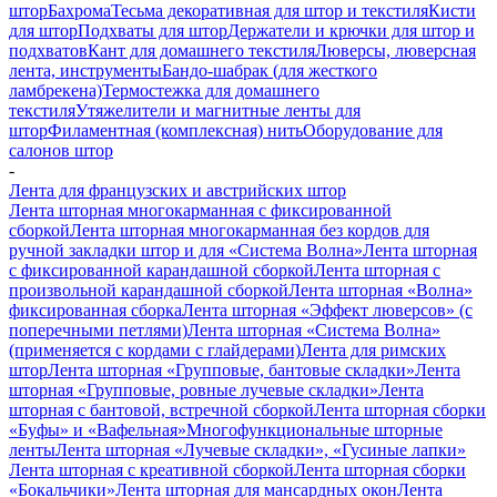
штор
Бахрома
Тесьма декоративная для штор и текстиля
Кисти
для штор
Подхваты для штор
Держатели и крючки для штор и
подхватов
Кант для домашнего текстиля
Люверсы, люверсная
лента, инструменты
Бандо-шабрак (для жесткого
ламбрекена)
Термостежка для домашнего
текстиля
Утяжелители и магнитные ленты для
штор
Филаментная (комплексная) нить
Оборудование для
салонов штор
-
Лента для французских и австрийских штор
Лента шторная многокарманная с фиксированной
сборкой
Лента шторная многокарманная без кордов для
ручной закладки штор и для «Система Волна»
Лента шторная
с фиксированной карандашной сборкой
Лента шторная с
произвольной карандашной сборкой
Лента шторная «Волна»
фиксированная сборка
Лента шторная «Эффект люверсов» (с
поперечными петлями)
Лента шторная «Система Волна»
(применяется с кордами с глайдерами)
Лента для римских
штор
Лента шторная «Групповые, бантовые складки»
Лента
шторная «Групповые, ровные лучевые складки»
Лента
шторная с бантовой, встречной сборкой
Лента шторная сборки
«Буфы» и «Вафельная»
Многофункциональные шторные
ленты
Лента шторная «Лучевые складки», «Гусиные лапки»
Лента шторная с креативной сборкой
Лента шторная сборки
«Бокальчики»
Лента шторная для мансардных окон
Лента