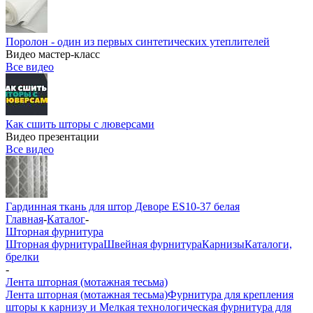
Поролон - один из первых синтетических утеплителей
Видео мастер-класс
Все видео
Как сшить шторы с люверсами
Видео презентации
Все видео
Гардинная ткань для штор Деворе ES10-37 белая
Главная
-
Каталог
-
Шторная фурнитура
Шторная фурнитура
Швейная фурнитура
Карнизы
Каталоги,
брелки
-
Лента шторная (мотажная тесьма)
Лента шторная (мотажная тесьма)
Фурнитура для крепления
шторы к карнизу и Мелкая технологическая фурнитура для