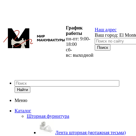
График
Наш адрес
работы
Ваш город:
El Mont
пн-пт: 9:00-
18:00
сб-
вс: выходной
Найти
Меню
Каталог
Шторная фурнитура
Лента шторная (мотажная тесьма)