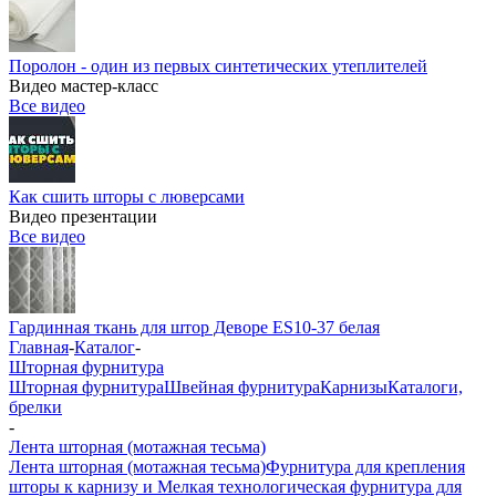
Поролон - один из первых синтетических утеплителей
Видео мастер-класс
Все видео
Как сшить шторы с люверсами
Видео презентации
Все видео
Гардинная ткань для штор Деворе ES10-37 белая
Главная
-
Каталог
-
Шторная фурнитура
Шторная фурнитура
Швейная фурнитура
Карнизы
Каталоги,
брелки
-
Лента шторная (мотажная тесьма)
Лента шторная (мотажная тесьма)
Фурнитура для крепления
шторы к карнизу и Мелкая технологическая фурнитура для