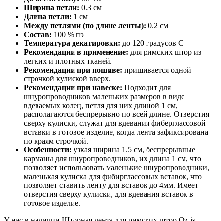
Ширина петли:
0.3 см
Длина петли:
1 см
Между петлями (по длине ленты):
0.2 см
Состав:
100 % пэ
Температура декатировки:
до 120 градусов С
Рекомендации в применение:
для римских штор из
легких и плотных тканей.
Рекомендации при пошиве:
пришивается одной
строчкой кулиской вверх.
Рекомендации при навеске:
Подходит для
шнуропроводников маленьких размеров в виде
вдеваемых колец, петля для них длиной 1 см,
располагаются беспрерывно по всей длине. Отверстия
сверху кулиски, служат для вдевания фиберглассовой
вставки в готовое изделие, когда лента зафиксирована
по краям строчкой.
Особенности:
узкая ширина 1.5 см, беспрерывные
карманы для шнуропроводников, их длина 1 см, что
позволяет использовать маленькие шнуропроводники,
маленькая кулиска для фибирглассовых вставок, что
позволяет ставить ленту для вставок до 4мм. Имеет
отверстия сверху кулиски, для вдевания вставок в
готовое изделие.
У нас в наличии Шторная лента для римских штор Oz-is