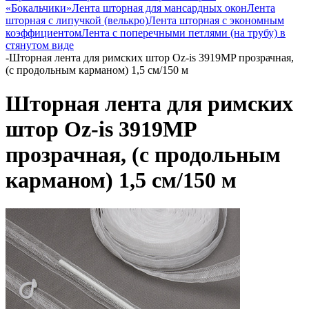
«Бокальчики»
Лента шторная для мансардных окон
Лента
шторная с липучкой (велькро)
Лента шторная с экономным
коэффициентом
Лента с поперечными петлями (на трубу) в
стянутом виде
-
Шторная лента для римских штор Oz-is 3919MP прозрачная,
(с продольным карманом) 1,5 см/150 м
Шторная лента для римских
штор Oz-is 3919MP
прозрачная, (с продольным
карманом) 1,5 см/150 м