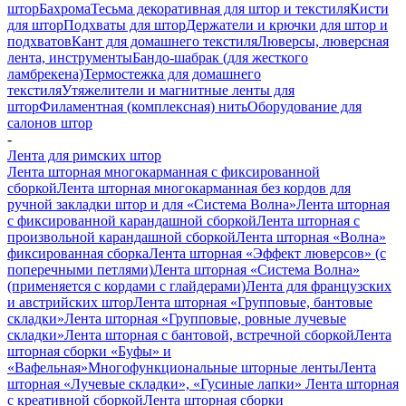
штор
Бахрома
Тесьма декоративная для штор и текстиля
Кисти
для штор
Подхваты для штор
Держатели и крючки для штор и
подхватов
Кант для домашнего текстиля
Люверсы, люверсная
лента, инструменты
Бандо-шабрак (для жесткого
ламбрекена)
Термостежка для домашнего
текстиля
Утяжелители и магнитные ленты для
штор
Филаментная (комплексная) нить
Оборудование для
салонов штор
-
Лента для римских штор
Лента шторная многокарманная с фиксированной
сборкой
Лента шторная многокарманная без кордов для
ручной закладки штор и для «Система Волна»
Лента шторная
с фиксированной карандашной сборкой
Лента шторная с
произвольной карандашной сборкой
Лента шторная «Волна»
фиксированная сборка
Лента шторная «Эффект люверсов» (с
поперечными петлями)
Лента шторная «Система Волна»
(применяется с кордами с глайдерами)
Лента для французских
и австрийских штор
Лента шторная «Групповые, бантовые
складки»
Лента шторная «Групповые, ровные лучевые
складки»
Лента шторная с бантовой, встречной сборкой
Лента
шторная сборки «Буфы» и
«Вафельная»
Многофункциональные шторные ленты
Лента
шторная «Лучевые складки», «Гусиные лапки»
Лента шторная
с креативной сборкой
Лента шторная сборки