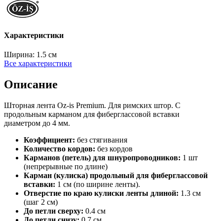
Характеристики
Ширина:
1.5 см
Все характеристики
Описание
Шторная лента Oz-is Premium. Для римских штор. С
продольным карманом для фиберглассовой вставки
диаметром до 4 мм.
Коэффициент:
без стягивания
Количество кордов:
без кордов
Карманов (петель) для шнуропроводников:
1 шт
(непрерывные по длине)
Карман (кулиска) продольный для фиберглассовой
вставки:
1 см (по ширине ленты).
Отверстие по краю кулиски ленты длиной:
1.3 см
(шаг 2 см)
До петли сверху:
0.4 см
До петли снизу:
0.7 см