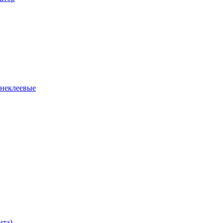
 неклеевые
нта)