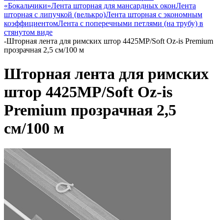
«Бокальчики»
Лента шторная для мансардных окон
Лента
шторная с липучкой (велькро)
Лента шторная с экономным
коэффициентом
Лента с поперечными петлями (на трубу) в
стянутом виде
-
Шторная лента для римских штор 4425MP/Soft Oz-is Premium
прозрачная 2,5 см/100 м
Шторная лента для римских
штор 4425MP/Soft Oz-is
Premium прозрачная 2,5
см/100 м