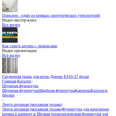
Поролон - один из первых синтетических утеплителей
Видео мастер-класс
Все видео
Как сшить шторы с люверсами
Видео презентации
Все видео
Гардинная ткань для штор Деворе ES10-37 белая
Главная
-
Каталог
-
Шторная фурнитура
Шторная фурнитура
Швейная фурнитура
Карнизы
Каталоги,
брелки
-
Лента шторная (мотажная тесьма)
Лента шторная (мотажная тесьма)
Фурнитура для крепления
шторы к карнизу и Мелкая технологическая фурнитура для