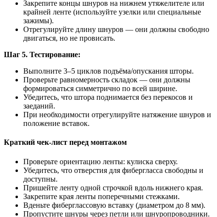
Закрепите концы шнуров на нижнем утяжелителе или
крайней ленте (используйте узелки или специальные
зажимы).
Отрегулируйте длину шнуров — они должны свободно
двигаться, но не провисать.
Шаг 5. Тестирование:
Выполните 3–5 циклов подъёма/опускания шторы.
Проверьте равномерность складок — они должны
формироваться симметрично по всей ширине.
Убедитесь, что штора поднимается без перекосов и
заеданий.
При необходимости отрегулируйте натяжение шнуров и
положение вставок.
Краткий чек‑лист перед монтажом
Проверьте ориентацию ленты: кулиска сверху.
Убедитесь, что отверстия для фибергласса свободны и
доступны.
Пришейте ленту одной строчкой вдоль нижнего края.
Закрепите края ленты поперечными стежками.
Вденьте фиберглассовую вставку (диаметром до 8 мм).
Пропустите шнуры через петли или шнуропроводники.