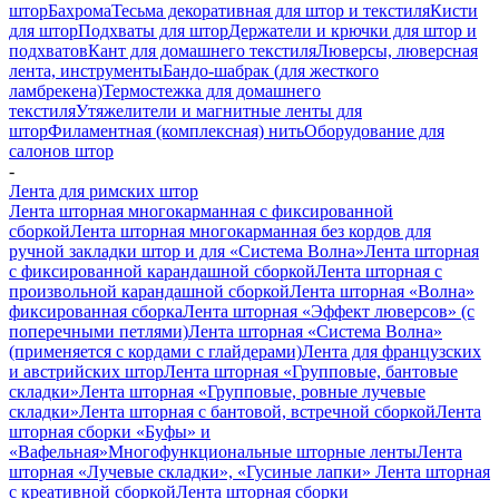
штор
Бахрома
Тесьма декоративная для штор и текстиля
Кисти
для штор
Подхваты для штор
Держатели и крючки для штор и
подхватов
Кант для домашнего текстиля
Люверсы, люверсная
лента, инструменты
Бандо-шабрак (для жесткого
ламбрекена)
Термостежка для домашнего
текстиля
Утяжелители и магнитные ленты для
штор
Филаментная (комплексная) нить
Оборудование для
салонов штор
-
Лента для римских штор
Лента шторная многокарманная с фиксированной
сборкой
Лента шторная многокарманная без кордов для
ручной закладки штор и для «Система Волна»
Лента шторная
с фиксированной карандашной сборкой
Лента шторная с
произвольной карандашной сборкой
Лента шторная «Волна»
фиксированная сборка
Лента шторная «Эффект люверсов» (с
поперечными петлями)
Лента шторная «Система Волна»
(применяется с кордами с глайдерами)
Лента для французских
и австрийских штор
Лента шторная «Групповые, бантовые
складки»
Лента шторная «Групповые, ровные лучевые
складки»
Лента шторная с бантовой, встречной сборкой
Лента
шторная сборки «Буфы» и
«Вафельная»
Многофункциональные шторные ленты
Лента
шторная «Лучевые складки», «Гусиные лапки»
Лента шторная
с креативной сборкой
Лента шторная сборки