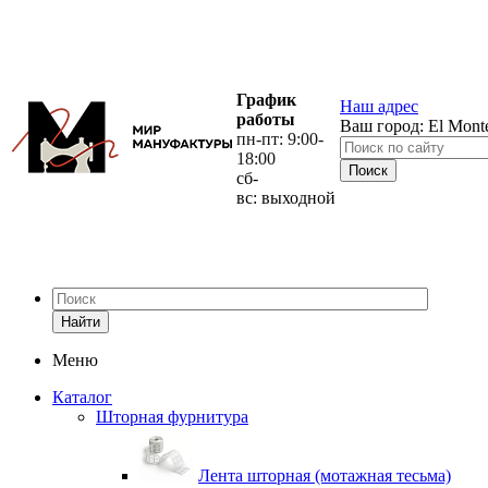
График
Наш адрес
работы
Ваш город:
El Mont
пн-пт: 9:00-
18:00
сб-
вс: выходной
Найти
Меню
Каталог
Шторная фурнитура
Лента шторная (мотажная тесьма)