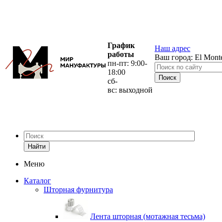
График
Наш адрес
работы
Ваш город:
El Mont
пн-пт: 9:00-
18:00
сб-
вс: выходной
Найти
Меню
Каталог
Шторная фурнитура
Лента шторная (мотажная тесьма)