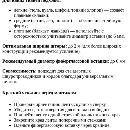
Для каких тканей подходит:
лёгкие (тюль, вуаль, шифон, тонкий хлопок) — создаёт
плавные складки;
средние (сатин, лён, поплин) — обеспечивает чёткую
форму;
плотные (блэкаут, жаккард) — используйте с
осторожностью: учитывайте диаметр вставки (до 6 мм).
Оптимальная ширина шторы:
до 2 м (для более широких
конструкций рекомендуется усиление).
Рекомендуемый диаметр фиберглассовой вставки:
до 6 мм.
Совместимость:
подходит для стандартных
шнуропроводников и кордов благодаря универсальным
петлям.
Краткий чек‑лист перед монтажом
Проверьте ориентацию ленты: кулиска сверху.
Убедитесь, что отверстия для вставки свободны.
Пришейте ленту одной строчкой вдоль нижнего края.
Закрепите края ленты поперечными стежками.
Вденьте фиберглассовую вставку через крайние