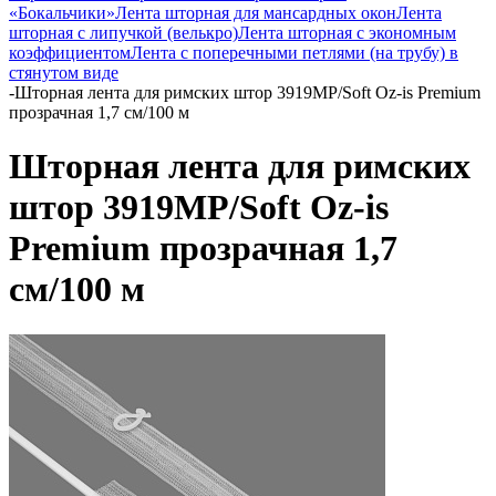
«Бокальчики»
Лента шторная для мансардных окон
Лента
шторная с липучкой (велькро)
Лента шторная с экономным
коэффициентом
Лента с поперечными петлями (на трубу) в
стянутом виде
-
Шторная лента для римских штор 3919MP/Soft Oz-is Premium
прозрачная 1,7 см/100 м
Шторная лента для римских
штор 3919MP/Soft Oz-is
Premium прозрачная 1,7
см/100 м