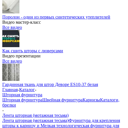
Поролон - один из первых синтетических утеплителей
Видео мастер-класс
Все видео
Как сшить шторы с люверсами
Видео презентации
Все видео
Гардинная ткань для штор Деворе ES10-37 белая
Главная
-
Каталог
-
Шторная фурнитура
Шторная фурнитура
Швейная фурнитура
Карнизы
Каталоги,
брелки
-
Лента шторная (мотажная тесьма)
Лента шторная (мотажная тесьма)
Фурнитура для крепления
шторы к карнизу и Мелкая технологическая фурнитура для