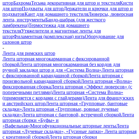
штор
Бахрома
Тесьма декоративная для штор и текстиля
Кисти
для штор
Подхваты для штор
Держатели и крючки для штор и
подхватов
Кант для домашнего текстиля
Люверсы, люверсная
лента, инструменты
Бандо-шабрак (для жесткого
ламбрекена)
Термостежка для домашнего
текстиля
Утяжелители и магнитные ленты для
штор
Филаментная (комплексная) нить
Оборудование для
салонов штор
-
Лента для римских штор
Лента шторная многокарманная с фиксированной
сборкой
Лента шторная многокарманная без кордов для
ручной закладки штор и для «Система Волна»
Лента шторная
с фиксированной карандашной сборкой
Лента шторная с
произвольной карандашной сборкой
Лента шторная «Волна»
фиксированная сборка
Лента шторная «Эффект люверсов» (с
поперечными петлями)
Лента шторная «Система Волна»
(применяется с кордами с глайдерами)
Лента для французских
и австрийских штор
Лента шторная «Групповые, бантовые
складки»
Лента шторная «Групповые, ровные лучевые
складки»
Лента шторная с бантовой, встречной сборкой
Лента
шторная сборки «Буфы» и
«Вафельная»
Многофункциональные шторные ленты
Лента
шторная «Лучевые складки», «Гусиные лапки»
Лента шторная
с креативной сборкой
Лента шторная сборки