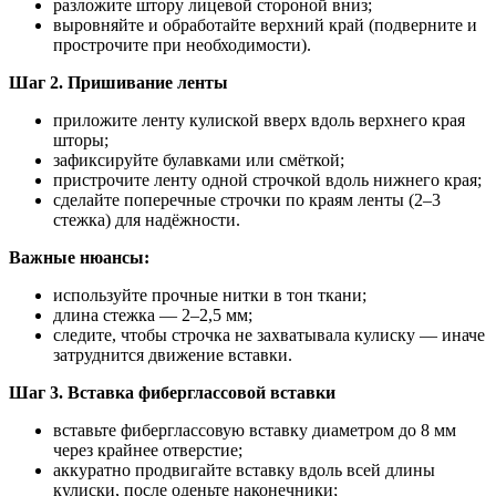
разложите штору лицевой стороной вниз;
выровняйте и обработайте верхний край (подверните и
прострочите при необходимости).
Шаг 2. Пришивание ленты
приложите ленту кулиской вверх вдоль верхнего края
шторы;
зафиксируйте булавками или смёткой;
пристрочите ленту одной строчкой вдоль нижнего края;
сделайте поперечные строчки по краям ленты (2–3
стежка) для надёжности.
Важные нюансы:
используйте прочные нитки в тон ткани;
длина стежка — 2–2,5 мм;
следите, чтобы строчка не захватывала кулиску — иначе
затруднится движение вставки.
Шаг 3. Вставка фиберглассовой вставки
вставьте фиберглассовую вставку диаметром до 8 мм
через крайнее отверстие;
аккуратно продвигайте вставку вдоль всей длины
кулиски, после оденьте наконечники;