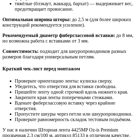
тяжёлые (блэкаут, жаккард, бархат) — выдерживает вес,
предотвращает провисание.
Оптимальная ширина шторы:
до 2,5 м (для более широких
конструкций рекомендуется усиление).
Рекомендуемый диаметр фиберглассовой вставки:
до 8 мм,
но возможна работа с вставками от 3 мм.
Совместимость:
подходит для шнуропроводников разных
размеров благодаря универсальным петлям.
Краткий чек‑лист перед монтажом
Проверьте ориентацию ленты: кулиска сверху.
Убедитесь, что отверстия для вставки свободны.
Пришейте ленту одной строчкой вдоль нижнего края.
Закрепите края ленты поперечными стежками.
Вденьте фиберглассовую вставку через крайние
отверстия.
Пропустите шнуры через петли или шнуропроводники.
Проверьте равномерность складок тестовым подъёмом.
У нас в наличии Шторная лента 4425MP Oz-is Premium
прозрачная 2,3 см/100 м, артикул 85133 в отличном качестве.