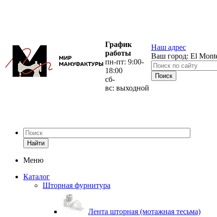
График
Наш адрес
работы
Ваш город:
El Mont
пн-пт: 9:00-
18:00
сб-
вс: выходной
Найти
Меню
Каталог
Шторная фурнитура
Лента шторная (мотажная тесьма)