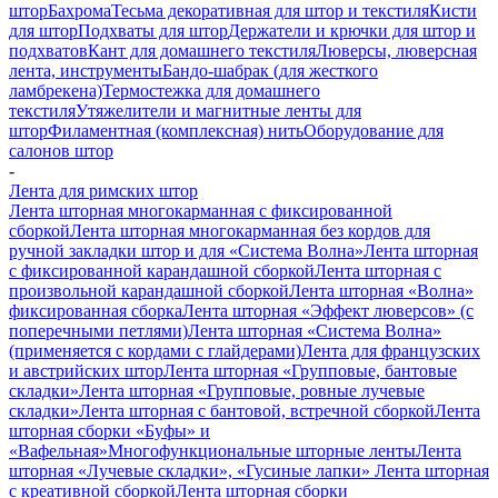
штор
Бахрома
Тесьма декоративная для штор и текстиля
Кисти
для штор
Подхваты для штор
Держатели и крючки для штор и
подхватов
Кант для домашнего текстиля
Люверсы, люверсная
лента, инструменты
Бандо-шабрак (для жесткого
ламбрекена)
Термостежка для домашнего
текстиля
Утяжелители и магнитные ленты для
штор
Филаментная (комплексная) нить
Оборудование для
салонов штор
-
Лента для римских штор
Лента шторная многокарманная с фиксированной
сборкой
Лента шторная многокарманная без кордов для
ручной закладки штор и для «Система Волна»
Лента шторная
с фиксированной карандашной сборкой
Лента шторная с
произвольной карандашной сборкой
Лента шторная «Волна»
фиксированная сборка
Лента шторная «Эффект люверсов» (с
поперечными петлями)
Лента шторная «Система Волна»
(применяется с кордами с глайдерами)
Лента для французских
и австрийских штор
Лента шторная «Групповые, бантовые
складки»
Лента шторная «Групповые, ровные лучевые
складки»
Лента шторная с бантовой, встречной сборкой
Лента
шторная сборки «Буфы» и
«Вафельная»
Многофункциональные шторные ленты
Лента
шторная «Лучевые складки», «Гусиные лапки»
Лента шторная
с креативной сборкой
Лента шторная сборки