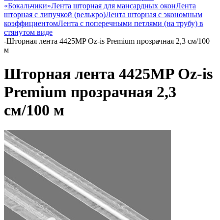
«Бокальчики»
Лента шторная для мансардных окон
Лента
шторная с липучкой (велькро)
Лента шторная с экономным
коэффициентом
Лента с поперечными петлями (на трубу) в
стянутом виде
-
Шторная лента 4425MP Oz-is Premium прозрачная 2,3 см/100
м
Шторная лента 4425MP Oz-is
Premium прозрачная 2,3
см/100 м