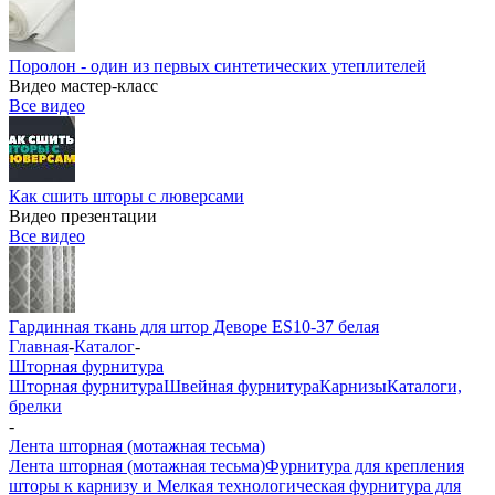
Поролон - один из первых синтетических утеплителей
Видео мастер-класс
Все видео
Как сшить шторы с люверсами
Видео презентации
Все видео
Гардинная ткань для штор Деворе ES10-37 белая
Главная
-
Каталог
-
Шторная фурнитура
Шторная фурнитура
Швейная фурнитура
Карнизы
Каталоги,
брелки
-
Лента шторная (мотажная тесьма)
Лента шторная (мотажная тесьма)
Фурнитура для крепления
шторы к карнизу и Мелкая технологическая фурнитура для