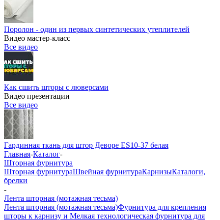
Поролон - один из первых синтетических утеплителей
Видео мастер-класс
Все видео
Как сшить шторы с люверсами
Видео презентации
Все видео
Гардинная ткань для штор Деворе ES10-37 белая
Главная
-
Каталог
-
Шторная фурнитура
Шторная фурнитура
Швейная фурнитура
Карнизы
Каталоги,
брелки
-
Лента шторная (мотажная тесьма)
Лента шторная (мотажная тесьма)
Фурнитура для крепления
шторы к карнизу и Мелкая технологическая фурнитура для