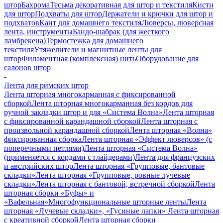
штор
Бахрома
Тесьма декоративная для штор и текстиля
Кисти
для штор
Подхваты для штор
Держатели и крючки для штор и
подхватов
Кант для домашнего текстиля
Люверсы, люверсная
лента, инструменты
Бандо-шабрак (для жесткого
ламбрекена)
Термостежка для домашнего
текстиля
Утяжелители и магнитные ленты для
штор
Филаментная (комплексная) нить
Оборудование для
салонов штор
-
Лента для римских штор
Лента шторная многокарманная с фиксированной
сборкой
Лента шторная многокарманная без кордов для
ручной закладки штор и для «Система Волна»
Лента шторная
с фиксированной карандашной сборкой
Лента шторная с
произвольной карандашной сборкой
Лента шторная «Волна»
фиксированная сборка
Лента шторная «Эффект люверсов» (с
поперечными петлями)
Лента шторная «Система Волна»
(применяется с кордами с глайдерами)
Лента для французских
и австрийских штор
Лента шторная «Групповые, бантовые
складки»
Лента шторная «Групповые, ровные лучевые
складки»
Лента шторная с бантовой, встречной сборкой
Лента
шторная сборки «Буфы» и
«Вафельная»
Многофункциональные шторные ленты
Лента
шторная «Лучевые складки», «Гусиные лапки»
Лента шторная
с креативной сборкой
Лента шторная сборки