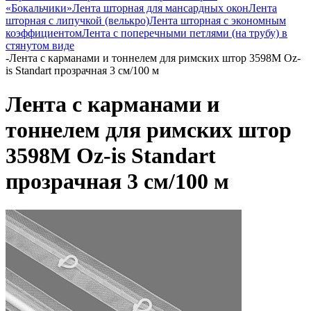
«Бокальчики»
Лента шторная для мансардных окон
Лента
шторная с липучкой (велькро)
Лента шторная с экономным
коэффициентом
Лента с поперечными петлями (на трубу) в
стянутом виде
-
Лента с карманами и тоннелем для римских штор 3598M Oz-
is Standart прозрачная 3 см/100 м
Лента с карманами и
тоннелем для римских штор
3598M Oz-is Standart
прозрачная 3 см/100 м