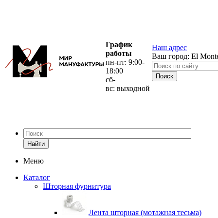
График
Наш адрес
работы
Ваш город:
El Mont
пн-пт: 9:00-
18:00
сб-
вс: выходной
Найти
Меню
Каталог
Шторная фурнитура
Лента шторная (мотажная тесьма)