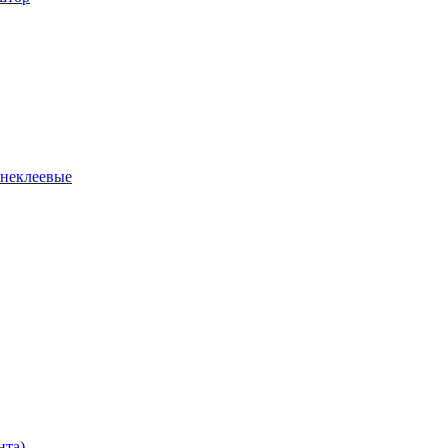
 неклеевые
нта)