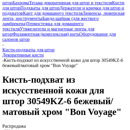
штор
Бахрома
Тесьма декоративная для штор и текстиля
Кисти
для штор
Подхваты для штор
Держатели и крючки для штор и
подхватов
Кант для домашнего текстиля
Люверсы, люверсная
лента, инструменты
Бандо-шабрак (для жесткого
ламбрекена)
Термостежка для домашнего
текстиля
Утяжелители и магнитные ленты для
штор
Филаментная (комплексная) нить
Оборудование для
салонов штор
-
Кисти-подхваты для штор
Декоративные кисти
-
Кисть-подхват из искусственной кожи для штор 30549KZ-6
бежевый/матовый хром "Bon Voyage"
Кисть-подхват из
искусственной кожи для
штор 30549KZ-6 бежевый/
матовый хром "Bon Voyage"
Распродажа