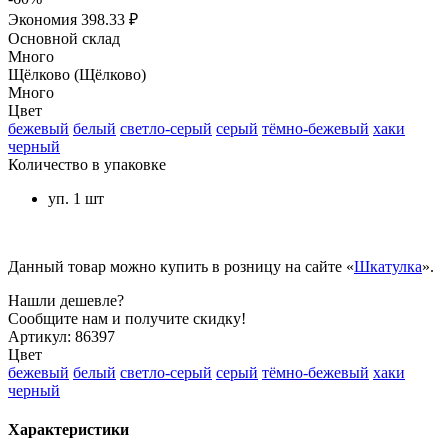
Экономия
398.33 ₽
Основной склад
Много
Щёлково (Щёлково)
Много
Цвет
бежевый
белый
светло-серый
серый
тёмно-бежевый
хаки
черный
Количество в упаковке
уп. 1 шт
Данный товар можно купить в розницу на сайте «
Шкатулка
».
Нашли дешевле?
Сообщите нам и получите скидку!
Артикул:
86397
Цвет
бежевый
белый
светло-серый
серый
тёмно-бежевый
хаки
черный
Характеристики