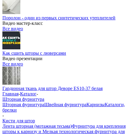
Поролон - один из первых синтетических утеплителей
Видео мастер-класс
Все видео
Как сшить шторы с люверсами
Видео презентации
Все видео
Гардинная ткань для штор Деворе ES10-37 белая
Главная
-
Каталог
-
Шторная фурнитура
Шторная фурнитура
Швейная фурнитура
Карнизы
Каталоги,
брелки
-
Кисти для штор
Лента шторная (мотажная тесьма)
Фурнитура для крепления
шторы к карнизу и Мелкая технологическая фурнитура для