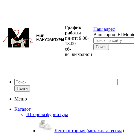
График
Наш адрес
работы
Ваш город:
El Mont
пн-пт: 9:00-
18:00
сб-
вс: выходной
Найти
Меню
Каталог
Шторная фурнитура
Лента шторная (мотажная тесьма)