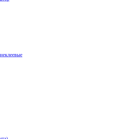
 неклеевые
нта)