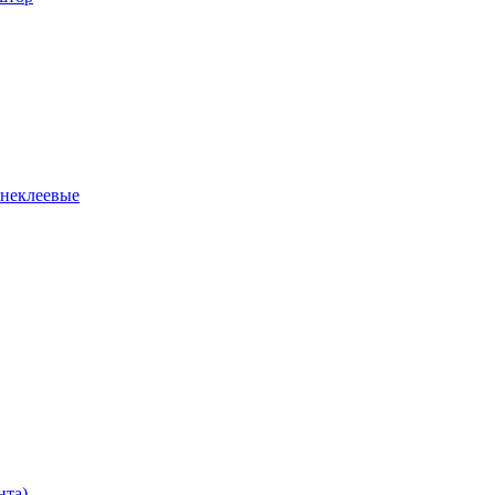
 неклеевые
нта)