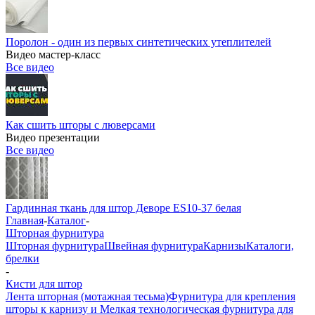
Поролон - один из первых синтетических утеплителей
Видео мастер-класс
Все видео
Как сшить шторы с люверсами
Видео презентации
Все видео
Гардинная ткань для штор Деворе ES10-37 белая
Главная
-
Каталог
-
Шторная фурнитура
Шторная фурнитура
Швейная фурнитура
Карнизы
Каталоги,
брелки
-
Кисти для штор
Лента шторная (мотажная тесьма)
Фурнитура для крепления
шторы к карнизу и Мелкая технологическая фурнитура для