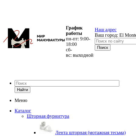
График
Наш адрес
работы
Ваш город:
El Mont
пн-пт: 9:00-
18:00
сб-
вс: выходной
Найти
Меню
Каталог
Шторная фурнитура
Лента шторная (мотажная тесьма)