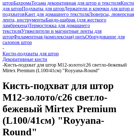
штор
Бахрома
Тесьма декоративная для штор и текстиля
Кисти
для штор
Подхваты для штор
Держатели и крючки для штор и
подхватов
Кант для домашнего текстиля
Люверсы, люверсная
лента, инструменты
Бандо-шабрак (для жесткого
ламбрекена)
Термостежка для домашнего
текстиля
Утяжелители и магнитные ленты для
штор
Филаментная (комплексная) нить
Оборудование для
салонов штор
-
Кисти-подхваты для штор
Декоративные кисти
-
Кисть-подхват для штор M12-золото/c26 светло-бежевый
Mirtex Premium (L100/41см) "Royyana-Round"
Кисть-подхват для штор
M12-золото/c26 светло-
бежевый Mirtex Premium
(L100/41см) "Royyana-
Round"