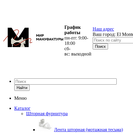
График
Наш адрес
работы
Ваш город:
El Mont
пн-пт: 9:00-
18:00
сб-
вс: выходной
Найти
Меню
Каталог
Шторная фурнитура
Лента шторная (мотажная тесьма)