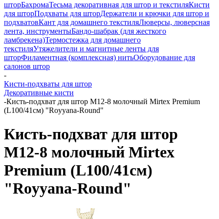
штор
Бахрома
Тесьма декоративная для штор и текстиля
Кисти
для штор
Подхваты для штор
Держатели и крючки для штор и
подхватов
Кант для домашнего текстиля
Люверсы, люверсная
лента, инструменты
Бандо-шабрак (для жесткого
ламбрекена)
Термостежка для домашнего
текстиля
Утяжелители и магнитные ленты для
штор
Филаментная (комплексная) нить
Оборудование для
салонов штор
-
Кисти-подхваты для штор
Декоративные кисти
-
Кисть-подхват для штор M12-8 молочный Mirtex Premium
(L100/41см) "Royyana-Round"
Кисть-подхват для штор
M12-8 молочный Mirtex
Premium (L100/41см)
"Royyana-Round"