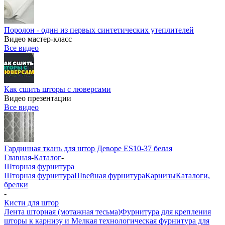
Поролон - один из первых синтетических утеплителей
Видео мастер-класс
Все видео
Как сшить шторы с люверсами
Видео презентации
Все видео
Гардинная ткань для штор Деворе ES10-37 белая
Главная
-
Каталог
-
Шторная фурнитура
Шторная фурнитура
Швейная фурнитура
Карнизы
Каталоги,
брелки
-
Кисти для штор
Лента шторная (мотажная тесьма)
Фурнитура для крепления
шторы к карнизу и Мелкая технологическая фурнитура для