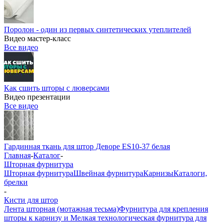
Поролон - один из первых синтетических утеплителей
Видео мастер-класс
Все видео
Как сшить шторы с люверсами
Видео презентации
Все видео
Гардинная ткань для штор Деворе ES10-37 белая
Главная
-
Каталог
-
Шторная фурнитура
Шторная фурнитура
Швейная фурнитура
Карнизы
Каталоги,
брелки
-
Кисти для штор
Лента шторная (мотажная тесьма)
Фурнитура для крепления
шторы к карнизу и Мелкая технологическая фурнитура для