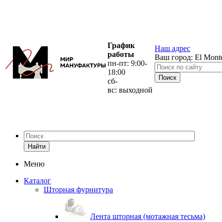
График
Наш адрес
работы
Ваш город:
El Mont
пн-пт: 9:00-
18:00
сб-
вс: выходной
Найти
Меню
Каталог
Шторная фурнитура
Лента шторная (мотажная тесьма)