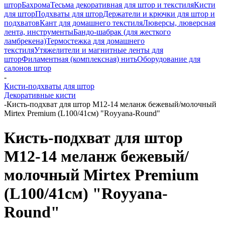
штор
Бахрома
Тесьма декоративная для штор и текстиля
Кисти
для штор
Подхваты для штор
Держатели и крючки для штор и
подхватов
Кант для домашнего текстиля
Люверсы, люверсная
лента, инструменты
Бандо-шабрак (для жесткого
ламбрекена)
Термостежка для домашнего
текстиля
Утяжелители и магнитные ленты для
штор
Филаментная (комплексная) нить
Оборудование для
салонов штор
-
Кисти-подхваты для штор
Декоративные кисти
-
Кисть-подхват для штор M12-14 меланж бежевый/молочный
Mirtex Premium (L100/41см) "Royyana-Round"
Кисть-подхват для штор
M12-14 меланж бежевый/
молочный Mirtex Premium
(L100/41см) "Royyana-
Round"