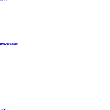
 неклеевые
нта)