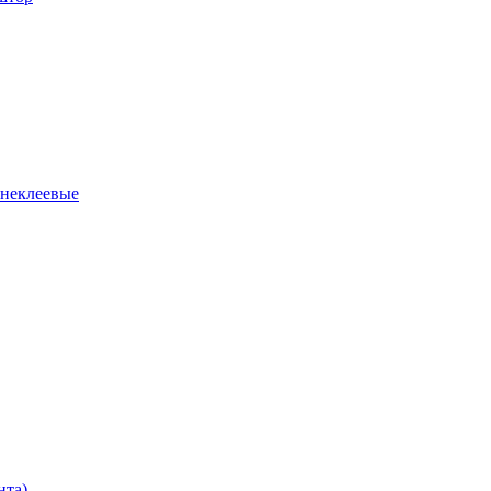
 неклеевые
нта)