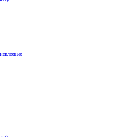
 неклеевые
нта)