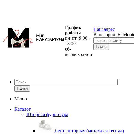
График
Наш адрес
работы
Ваш город:
El Mont
пн-пт: 9:00-
18:00
сб-
вс: выходной
Найти
Меню
Каталог
Шторная фурнитура
Лента шторная (мотажная тесьма)