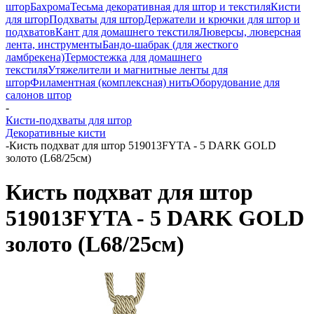
штор
Бахрома
Тесьма декоративная для штор и текстиля
Кисти
для штор
Подхваты для штор
Держатели и крючки для штор и
подхватов
Кант для домашнего текстиля
Люверсы, люверсная
лента, инструменты
Бандо-шабрак (для жесткого
ламбрекена)
Термостежка для домашнего
текстиля
Утяжелители и магнитные ленты для
штор
Филаментная (комплексная) нить
Оборудование для
салонов штор
-
Кисти-подхваты для штор
Декоративные кисти
-
Кисть подхват для штор 519013FYTA - 5 DARK GOLD
золото (L68/25см)
Кисть подхват для штор
519013FYTA - 5 DARK GOLD
золото (L68/25см)