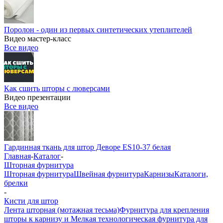
Поролон - один из первых синтетических утеплителей
Видео мастер-класс
Все видео
Как сшить шторы с люверсами
Видео презентации
Все видео
Гардинная ткань для штор Деворе ES10-37 белая
Главная
-
Каталог
-
Шторная фурнитура
Шторная фурнитура
Швейная фурнитура
Карнизы
Каталоги,
брелки
-
Кисти для штор
Лента шторная (мотажная тесьма)
Фурнитура для крепления
шторы к карнизу и Мелкая технологическая фурнитура для