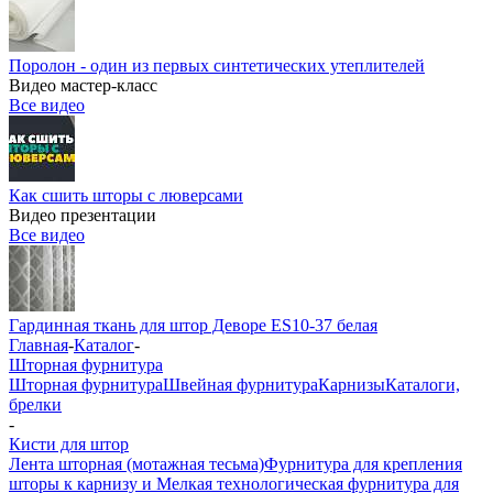
Поролон - один из первых синтетических утеплителей
Видео мастер-класс
Все видео
Как сшить шторы с люверсами
Видео презентации
Все видео
Гардинная ткань для штор Деворе ES10-37 белая
Главная
-
Каталог
-
Шторная фурнитура
Шторная фурнитура
Швейная фурнитура
Карнизы
Каталоги,
брелки
-
Кисти для штор
Лента шторная (мотажная тесьма)
Фурнитура для крепления
шторы к карнизу и Мелкая технологическая фурнитура для