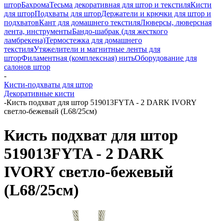
штор
Бахрома
Тесьма декоративная для штор и текстиля
Кисти
для штор
Подхваты для штор
Держатели и крючки для штор и
подхватов
Кант для домашнего текстиля
Люверсы, люверсная
лента, инструменты
Бандо-шабрак (для жесткого
ламбрекена)
Термостежка для домашнего
текстиля
Утяжелители и магнитные ленты для
штор
Филаментная (комплексная) нить
Оборудование для
салонов штор
-
Кисти-подхваты для штор
Декоративные кисти
-
Кисть подхват для штор 519013FYTA - 2 DARK IVORY
светло-бежевый (L68/25см)
Кисть подхват для штор
519013FYTA - 2 DARK
IVORY светло-бежевый
(L68/25см)