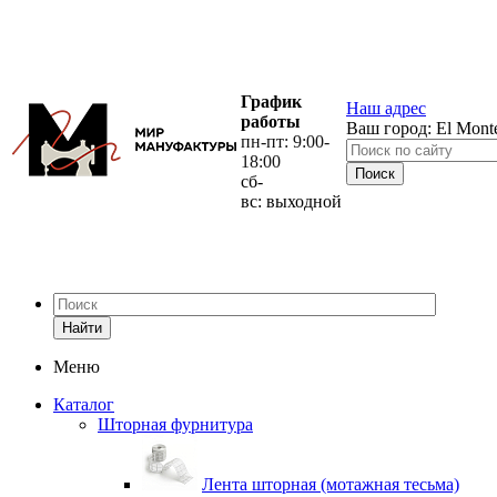
График
Наш адрес
работы
Ваш город:
El Mont
пн-пт: 9:00-
18:00
сб-
вс: выходной
Найти
Меню
Каталог
Шторная фурнитура
Лента шторная (мотажная тесьма)