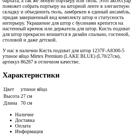
бархата, а так же любую портьеру или тюль. Этот аксессуар
поможет собрать портьеру на шторной ленте в элегантную
складку и объединить тюль, ламбрекен в единый ансамбль,
придав завершенный вид комплекту штор и статусность
интерьеру. Украшение для штор с бусинами крепится на
настенный крючок или держатель для штор. Кисть подхват
для штор прекрасно впишется в дизайн спальни, гостиной,
столовой и даже детской.
У нас в наличии Кисть подхват для штор 1237F-A8300-5
утиное яйцо Mirtex Premium (LAKE BLUE) (L70/27см),
артикул 86287 в отличном качестве.
Характеристики
Цвет
утиное яйцо
Высота
27 см
Длина
70 см
Наличие
Доставка
Оплата
Информация