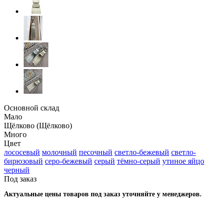
Основной склад
Мало
Щёлково (Щёлково)
Много
Цвет
лососевый
молочный
песочный
светло-бежевый
светло-
бирюзовый
серо-бежевый
серый
тёмно-серый
утиное яйцо
черный
Под заказ
Актуальные цены товаров под заказ уточняйте у менеджеров.