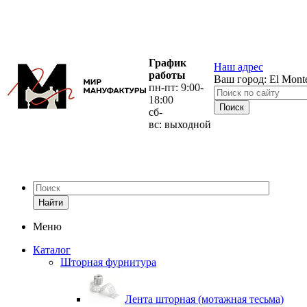
График
Наш адрес
работы
Ваш город:
El Mont
пн-пт: 9:00-
18:00
сб-
вс: выходной
Найти
Меню
Каталог
Шторная фурнитура
Лента шторная (мотажная тесьма)