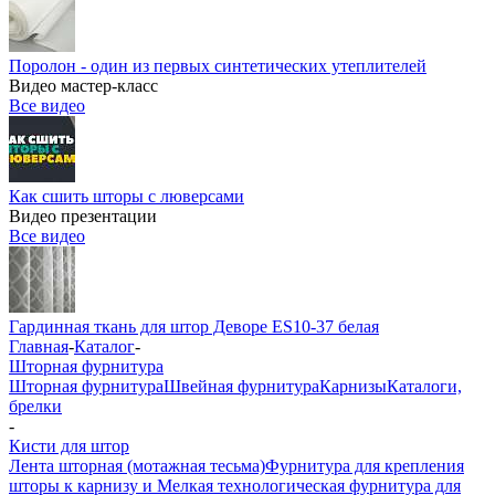
Поролон - один из первых синтетических утеплителей
Видео мастер-класс
Все видео
Как сшить шторы с люверсами
Видео презентации
Все видео
Гардинная ткань для штор Деворе ES10-37 белая
Главная
-
Каталог
-
Шторная фурнитура
Шторная фурнитура
Швейная фурнитура
Карнизы
Каталоги,
брелки
-
Кисти для штор
Лента шторная (мотажная тесьма)
Фурнитура для крепления
шторы к карнизу и Мелкая технологическая фурнитура для