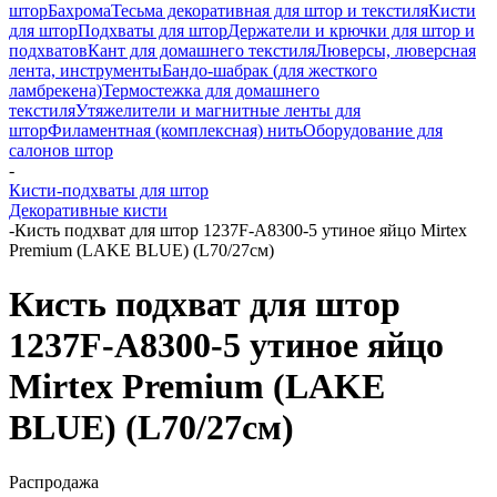
штор
Бахрома
Тесьма декоративная для штор и текстиля
Кисти
для штор
Подхваты для штор
Держатели и крючки для штор и
подхватов
Кант для домашнего текстиля
Люверсы, люверсная
лента, инструменты
Бандо-шабрак (для жесткого
ламбрекена)
Термостежка для домашнего
текстиля
Утяжелители и магнитные ленты для
штор
Филаментная (комплексная) нить
Оборудование для
салонов штор
-
Кисти-подхваты для штор
Декоративные кисти
-
Кисть подхват для штор 1237F-A8300-5 утиное яйцо Mirtex
Premium (LAKE BLUE) (L70/27см)
Кисть подхват для штор
1237F-A8300-5 утиное яйцо
Mirtex Premium (LAKE
BLUE) (L70/27см)
Распродажа