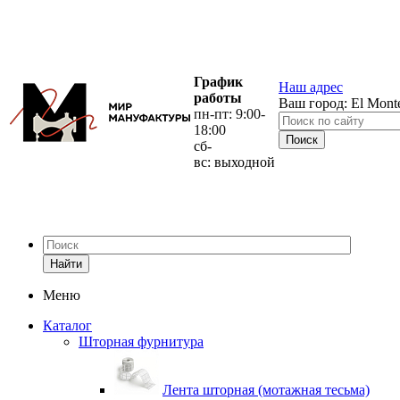
График
Наш адрес
работы
Ваш город:
El Mont
пн-пт: 9:00-
18:00
сб-
вс: выходной
Найти
Меню
Каталог
Шторная фурнитура
Лента шторная (мотажная тесьма)