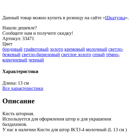
Данный товар можно купить в розницу на сайте «
Шкатулка
».
Нашли дешевле?
Сообщите нам и получите скидку!
Артикул:
33471
Цвет
бордовый
графитовый
золото
кремовый
молочный
светло-
бежевый
светло-бирюзовый
светлое золото
серый
тёмно-
коричневый
черный
Характеристики
Длина:
13 см
Все характеристики
Описание
Кисть шторная.
Используется для оформления штор и для украшения
балдахинов.
У нас в наличии Кисти для штор IKTJ-4 молочный (L 13 см )