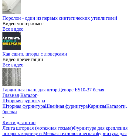
Поролон - один из первых синтетических утеплителей
Видео мастер-класс
Все видео
Как сшить шторы с люверсами
Видео презентации
Все видео
Гардинная ткань для штор Деворе ES10-37 белая
Главная
-
Каталог
-
Шторная фурнитура
Шторная фурнитура
Швейная фурнитура
Карнизы
Каталоги,
брелки
-
Кисти для штор
Лента шторная (мотажная тесьма)
Фурнитура для крепления
шторы к карнизу и Мелкая технологическая фурнитура для