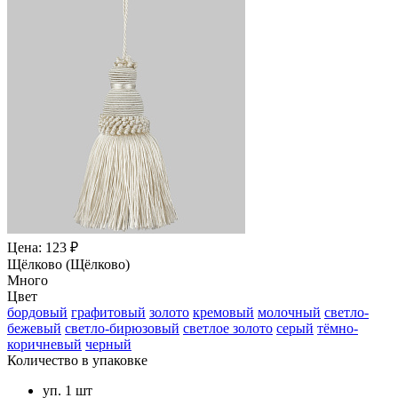
Цена: 123 ₽
Щёлково (Щёлково)
Много
Цвет
бордовый
графитовый
золото
кремовый
молочный
светло-
бежевый
светло-бирюзовый
светлое золото
серый
тёмно-
коричневый
черный
Количество в упаковке
уп. 1 шт