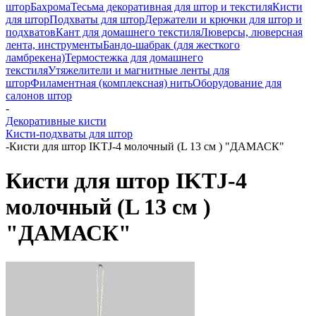
штор
Бахрома
Тесьма декоративная для штор и текстиля
Кисти
для штор
Подхваты для штор
Держатели и крючки для штор и
подхватов
Кант для домашнего текстиля
Люверсы, люверсная
лента, инструменты
Бандо-шабрак (для жесткого
ламбрекена)
Термостежка для домашнего
текстиля
Утяжелители и магнитные ленты для
штор
Филаментная (комплексная) нить
Оборудование для
салонов штор
-
Декоративные кисти
Кисти-подхваты для штор
-
Кисти для штор IKTJ-4 молочный (L 13 см ) "ДАМАСК"
Кисти для штор IKTJ-4
молочный (L 13 см )
"ДАМАСК"