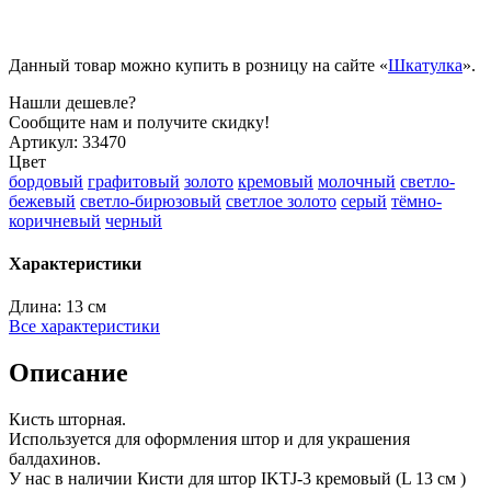
Данный товар можно купить в розницу на сайте «
Шкатулка
».
Нашли дешевле?
Сообщите нам и получите скидку!
Артикул:
33470
Цвет
бордовый
графитовый
золото
кремовый
молочный
светло-
бежевый
светло-бирюзовый
светлое золото
серый
тёмно-
коричневый
черный
Характеристики
Длина:
13 см
Все характеристики
Описание
Кисть шторная.
Используется для оформления штор и для украшения
балдахинов.
У нас в наличии Кисти для штор IKTJ-3 кремовый (L 13 см )