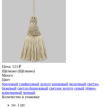
Цена: 123 ₽
Щёлково (Щёлково)
Много
Цвет
бордовый
графитовый
золото
кремовый
молочный
светло-
бежевый
светло-бирюзовый
светлое золото
серый
тёмно-
коричневый
черный
Количество в упаковке
уп. 1 шт