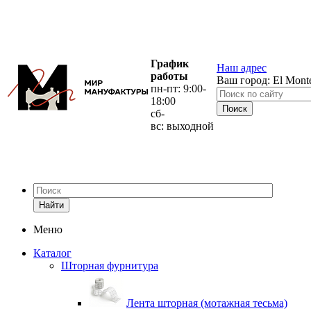
График
Наш адрес
работы
Ваш город:
El Mont
пн-пт: 9:00-
18:00
сб-
вс: выходной
Найти
Меню
Каталог
Шторная фурнитура
Лента шторная (мотажная тесьма)