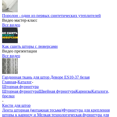
Поролон - один из первых синтетических утеплителей
Видео мастер-класс
Все видео
Как сшить шторы с люверсами
Видео презентации
Все видео
Гардинная ткань для штор Деворе ES10-37 белая
Главная
-
Каталог
-
Шторная фурнитура
Шторная фурнитура
Швейная фурнитура
Карнизы
Каталоги,
брелки
-
Кисти для штор
Лента шторная (мотажная тесьма)
Фурнитура для крепления
шторы к карнизу и Мелкая технологическая фурнитура для