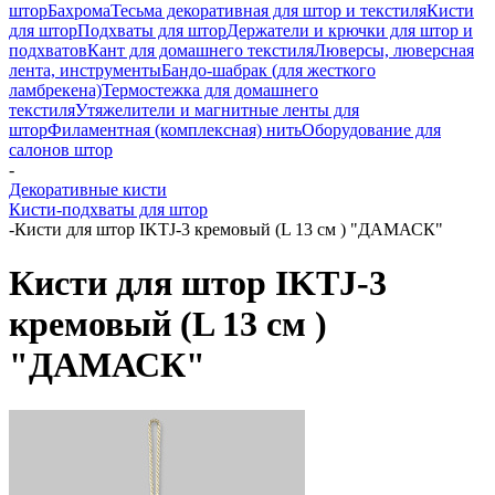
штор
Бахрома
Тесьма декоративная для штор и текстиля
Кисти
для штор
Подхваты для штор
Держатели и крючки для штор и
подхватов
Кант для домашнего текстиля
Люверсы, люверсная
лента, инструменты
Бандо-шабрак (для жесткого
ламбрекена)
Термостежка для домашнего
текстиля
Утяжелители и магнитные ленты для
штор
Филаментная (комплексная) нить
Оборудование для
салонов штор
-
Декоративные кисти
Кисти-подхваты для штор
-
Кисти для штор IKTJ-3 кремовый (L 13 см ) "ДАМАСК"
Кисти для штор IKTJ-3
кремовый (L 13 см )
"ДАМАСК"