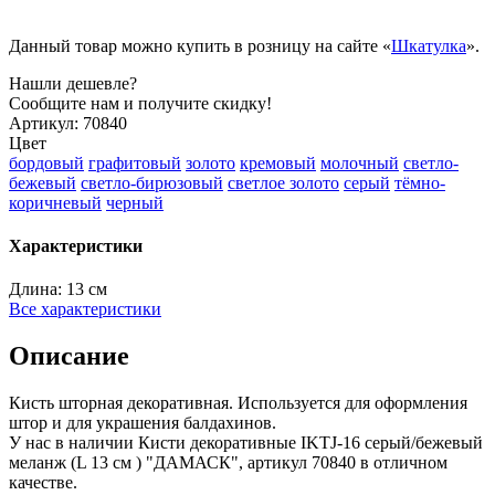
Данный товар можно купить в розницу на сайте «
Шкатулка
».
Нашли дешевле?
Сообщите нам и получите скидку!
Артикул:
70840
Цвет
бордовый
графитовый
золото
кремовый
молочный
светло-
бежевый
светло-бирюзовый
светлое золото
серый
тёмно-
коричневый
черный
Характеристики
Длина:
13 см
Все характеристики
Описание
Кисть шторная декоративная. Используется для оформления
штор и для украшения балдахинов.
У нас в наличии Кисти декоративные IKTJ-16 серый/бежевый
меланж (L 13 см ) "ДАМАСК", артикул 70840 в отличном
качестве.