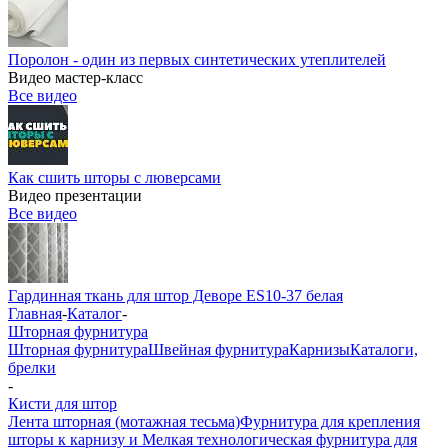
Поролон - один из первых синтетических утеплителей
Видео мастер-класс
Все видео
Как сшить шторы с люверсами
Видео презентации
Все видео
Гардинная ткань для штор Деворе ES10-37 белая
Главная
-
Каталог
-
Шторная фурнитура
Шторная фурнитура
Швейная фурнитура
Карнизы
Каталоги,
брелки
-
Кисти для штор
Лента шторная (мотажная тесьма)
Фурнитура для крепления
шторы к карнизу и Мелкая технологическая фурнитура для