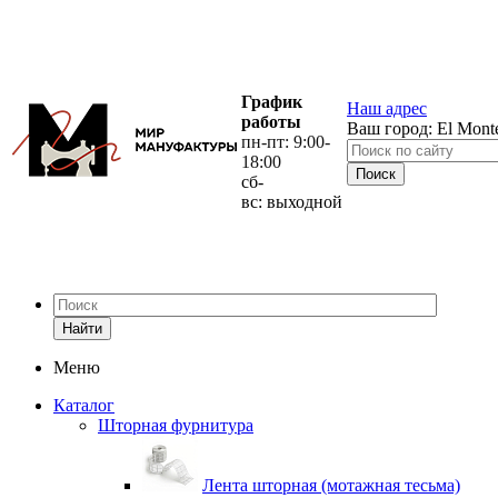
График
Наш адрес
работы
Ваш город:
El Mont
пн-пт: 9:00-
18:00
сб-
вс: выходной
Найти
Меню
Каталог
Шторная фурнитура
Лента шторная (мотажная тесьма)