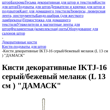
штор
Бахрома
Тесьма декоративная для штор и текстиля
Кисти
для штор
Подхваты для штор
Держатели и крючки для штор и
подхватов
Кант для домашнего текстиля
Люверсы, люверсная
лента, инструменты
Бандо-шабрак (для жесткого
ламбрекена)
Термостежка для домашнего
текстиля
Утяжелители и магнитные ленты для
штор
Филаментная (комплексная) нить
Оборудование для
салонов штор
-
Декоративные кисти
Кисти-подхваты для штор
-
Кисти декоративные IKTJ-16 серый/бежевый меланж (L 13 см
) "ДАМАСК"
Кисти декоративные IKTJ-16
серый/бежевый меланж (L 13
см ) "ДАМАСК"