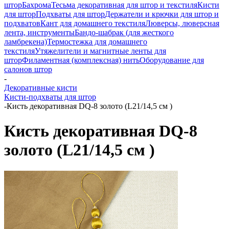
штор
Бахрома
Тесьма декоративная для штор и текстиля
Кисти
для штор
Подхваты для штор
Держатели и крючки для штор и
подхватов
Кант для домашнего текстиля
Люверсы, люверсная
лента, инструменты
Бандо-шабрак (для жесткого
ламбрекена)
Термостежка для домашнего
текстиля
Утяжелители и магнитные ленты для
штор
Филаментная (комплексная) нить
Оборудование для
салонов штор
-
Декоративные кисти
Кисти-подхваты для штор
-
Кисть декоративная DQ-8 золото (L21/14,5 см )
Кисть декоративная DQ-8
золото (L21/14,5 см )