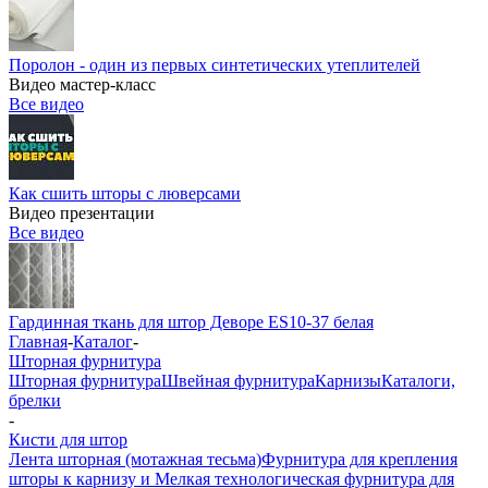
Поролон - один из первых синтетических утеплителей
Видео мастер-класс
Все видео
Как сшить шторы с люверсами
Видео презентации
Все видео
Гардинная ткань для штор Деворе ES10-37 белая
Главная
-
Каталог
-
Шторная фурнитура
Шторная фурнитура
Швейная фурнитура
Карнизы
Каталоги,
брелки
-
Кисти для штор
Лента шторная (мотажная тесьма)
Фурнитура для крепления
шторы к карнизу и Мелкая технологическая фурнитура для