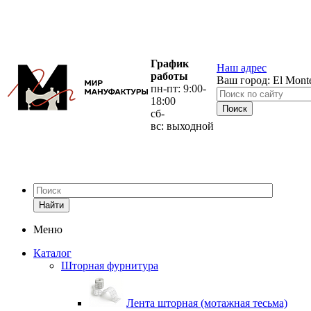
График
Наш адрес
работы
Ваш город:
El Mont
пн-пт: 9:00-
18:00
сб-
вс: выходной
Найти
Меню
Каталог
Шторная фурнитура
Лента шторная (мотажная тесьма)