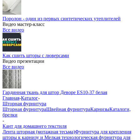
Поролон - один из первых синтетических утеплителей
Видео мастер-класс
Все видео
Как сшить шторы с люверсами
Видео презентации
Все видео
Гардинная ткань для штор Деворе ES10-37 белая
Главная
-
Каталог
-
Шторная фурнитура
Шторная фурнитура
Швейная фурнитура
Карнизы
Каталоги,
брелки
-
Кант для домашнего текстиля
Лента шторная (мотажная тесьма)
Фурнитура для крепления
шторы к карнизу и Мелкая технологическая фурнитура для