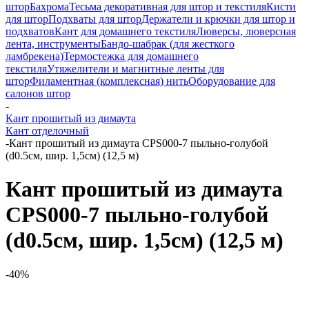
штор
Бахрома
Тесьма декоративная для штор и текстиля
Кисти
для штор
Подхваты для штор
Держатели и крючки для штор и
подхватов
Кант для домашнего текстиля
Люверсы, люверсная
лента, инструменты
Бандо-шабрак (для жесткого
ламбрекена)
Термостежка для домашнего
текстиля
Утяжелители и магнитные ленты для
штор
Филаментная (комплексная) нить
Оборудование для
салонов штор
-
Кант прошитый из димаута
Кант отделочный
-
Кант прошитый из димаута CPS000-7 пыльно-голубой
(d0.5см, шир. 1,5см) (12,5 м)
Кант прошитый из димаута
CPS000-7 пыльно-голубой
(d0.5см, шир. 1,5см) (12,5 м)
-40%