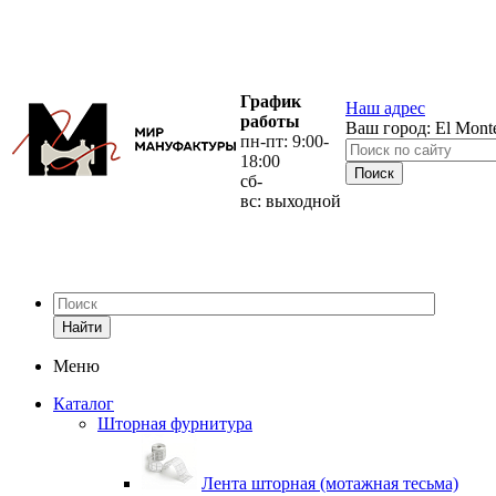
График
Наш адрес
работы
Ваш город:
El Mont
пн-пт: 9:00-
18:00
сб-
вс: выходной
Найти
Меню
Каталог
Шторная фурнитура
Лента шторная (мотажная тесьма)