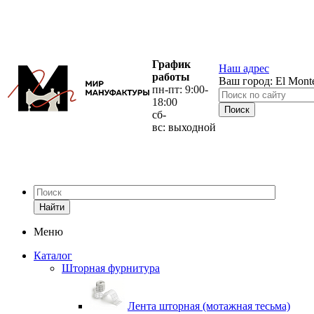
График
Наш адрес
работы
Ваш город:
El Mont
пн-пт: 9:00-
18:00
сб-
вс: выходной
Найти
Меню
Каталог
Шторная фурнитура
Лента шторная (мотажная тесьма)