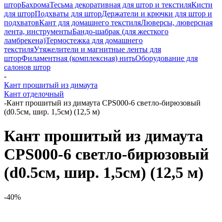
штор
Бахрома
Тесьма декоративная для штор и текстиля
Кисти
для штор
Подхваты для штор
Держатели и крючки для штор и
подхватов
Кант для домашнего текстиля
Люверсы, люверсная
лента, инструменты
Бандо-шабрак (для жесткого
ламбрекена)
Термостежка для домашнего
текстиля
Утяжелители и магнитные ленты для
штор
Филаментная (комплексная) нить
Оборудование для
салонов штор
-
Кант прошитый из димаута
Кант отделочный
-
Кант прошитый из димаута CPS000-6 светло-бирюзовый
(d0.5см, шир. 1,5см) (12,5 м)
Кант прошитый из димаута
CPS000-6 светло-бирюзовый
(d0.5см, шир. 1,5см) (12,5 м)
-40%