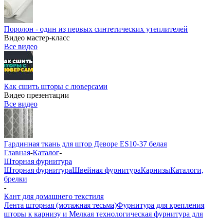
Поролон - один из первых синтетических утеплителей
Видео мастер-класс
Все видео
Как сшить шторы с люверсами
Видео презентации
Все видео
Гардинная ткань для штор Деворе ES10-37 белая
Главная
-
Каталог
-
Шторная фурнитура
Шторная фурнитура
Швейная фурнитура
Карнизы
Каталоги,
брелки
-
Кант для домашнего текстиля
Лента шторная (мотажная тесьма)
Фурнитура для крепления
шторы к карнизу и Мелкая технологическая фурнитура для