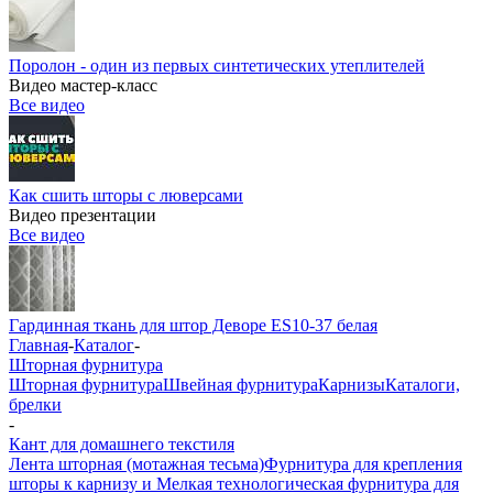
Поролон - один из первых синтетических утеплителей
Видео мастер-класс
Все видео
Как сшить шторы с люверсами
Видео презентации
Все видео
Гардинная ткань для штор Деворе ES10-37 белая
Главная
-
Каталог
-
Шторная фурнитура
Шторная фурнитура
Швейная фурнитура
Карнизы
Каталоги,
брелки
-
Кант для домашнего текстиля
Лента шторная (мотажная тесьма)
Фурнитура для крепления
шторы к карнизу и Мелкая технологическая фурнитура для