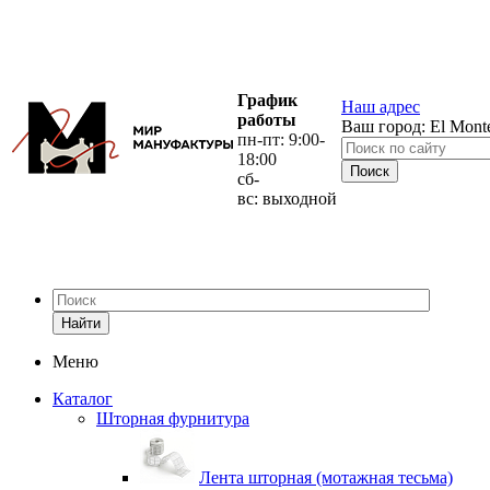
График
Наш адрес
работы
Ваш город:
El Mont
пн-пт: 9:00-
18:00
сб-
вс: выходной
Найти
Меню
Каталог
Шторная фурнитура
Лента шторная (мотажная тесьма)