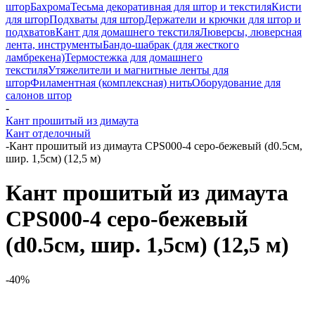
штор
Бахрома
Тесьма декоративная для штор и текстиля
Кисти
для штор
Подхваты для штор
Держатели и крючки для штор и
подхватов
Кант для домашнего текстиля
Люверсы, люверсная
лента, инструменты
Бандо-шабрак (для жесткого
ламбрекена)
Термостежка для домашнего
текстиля
Утяжелители и магнитные ленты для
штор
Филаментная (комплексная) нить
Оборудование для
салонов штор
-
Кант прошитый из димаута
Кант отделочный
-
Кант прошитый из димаута CPS000-4 серо-бежевый (d0.5см,
шир. 1,5см) (12,5 м)
Кант прошитый из димаута
CPS000-4 серо-бежевый
(d0.5см, шир. 1,5см) (12,5 м)
-40%