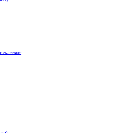
 неклеевые
нта)