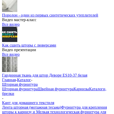
Поролон - один из первых синтетических утеплителей
Видео мастер-класс
Все видео
Как сшить шторы с люверсами
Видео презентации
Все видео
Гардинная ткань для штор Деворе ES10-37 белая
Главная
-
Каталог
-
Шторная фурнитура
Шторная фурнитура
Швейная фурнитура
Карнизы
Каталоги,
брелки
-
Кант для домашнего текстиля
Лента шторная (мотажная тесьма)
Фурнитура для крепления
шторы к карнизу и Мелкая технологическая фурнитура для