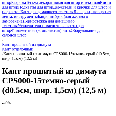
штор
Бахрома
Тесьма декоративная для штор и текстиля
Кисти
для штор
Подхваты для штор
Держатели и крючки для штор и
подхватов
Кант для домашнего текстиля
Люверсы, люверсная
лента, инструменты
Бандо-шабрак (для жесткого
ламбрекена)
Термостежка для домашнего
текстиля
Утяжелители и магнитные ленты для
штор
Филаментная (комплексная) нить
Оборудование для
салонов штор
-
Кант прошитый из димаута
Кант отделочный
-
Кант прошитый из димаута CPS000-15темно-серый (d0.5см,
шир. 1,5см) (12,5 м)
Кант прошитый из димаута
CPS000-15темно-серый
(d0.5см, шир. 1,5см) (12,5 м)
-40%