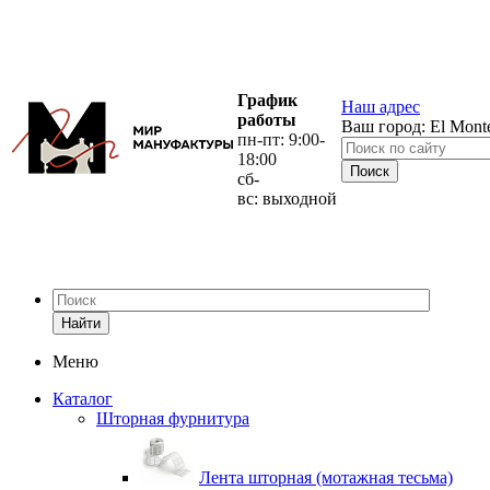
График
Наш адрес
работы
Ваш город:
El Mont
пн-пт: 9:00-
18:00
сб-
вс: выходной
Найти
Меню
Каталог
Шторная фурнитура
Лента шторная (мотажная тесьма)