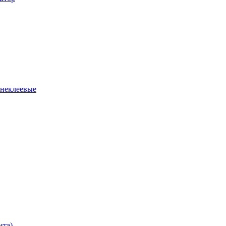
 неклеевые
нта)