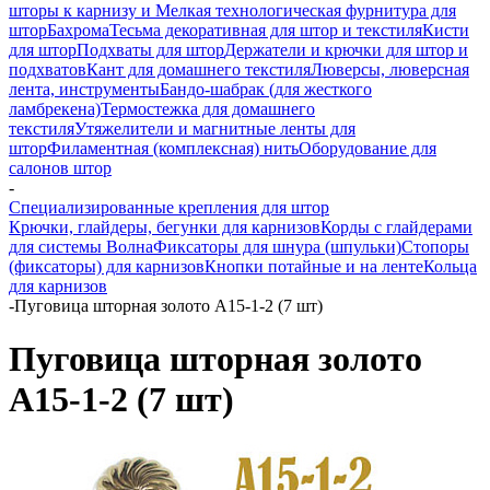
шторы к карнизу и Мелкая технологическая фурнитура для
штор
Бахрома
Тесьма декоративная для штор и текстиля
Кисти
для штор
Подхваты для штор
Держатели и крючки для штор и
подхватов
Кант для домашнего текстиля
Люверсы, люверсная
лента, инструменты
Бандо-шабрак (для жесткого
ламбрекена)
Термостежка для домашнего
текстиля
Утяжелители и магнитные ленты для
штор
Филаментная (комплексная) нить
Оборудование для
салонов штор
-
Специализированные крепления для штор
Крючки, глайдеры, бегунки для карнизов
Корды с глайдерами
для системы Волна
Фиксаторы для шнура (шпульки)
Стопоры
(фиксаторы) для карнизов
Кнопки потайные и на ленте
Кольца
для карнизов
-
Пуговица шторная золото A15-1-2 (7 шт)
Пуговица шторная золото
A15-1-2 (7 шт)