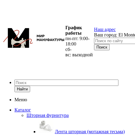
График
Наш адрес
работы
Ваш город:
El Mont
пн-пт: 9:00-
18:00
сб-
вс: выходной
Найти
Меню
Каталог
Шторная фурнитура
Лента шторная (мотажная тесьма)