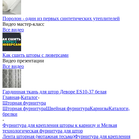
Поролон - один из первых синтетических утеплителей
Видео мастер-класс
Все видео
Как сшить шторы с люверсами
Видео презентации
Все видео
Гардинная ткань для штор Деворе ES10-37 белая
Главная
-
Каталог
-
Шторная фурнитура
Шторная фурнитура
Швейная фурнитура
Карнизы
Каталоги,
брелки
-
Фурнитура для крепления шторы к карнизу и Мелкая
технологическая фурнитура для штор
Лента шторная (мотажная тесьма)
Фурнитура для крепления