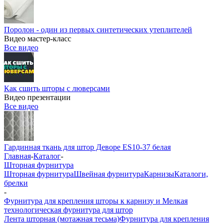
Поролон - один из первых синтетических утеплителей
Видео мастер-класс
Все видео
Как сшить шторы с люверсами
Видео презентации
Все видео
Гардинная ткань для штор Деворе ES10-37 белая
Главная
-
Каталог
-
Шторная фурнитура
Шторная фурнитура
Швейная фурнитура
Карнизы
Каталоги,
брелки
-
Фурнитура для крепления шторы к карнизу и Мелкая
технологическая фурнитура для штор
Лента шторная (мотажная тесьма)
Фурнитура для крепления