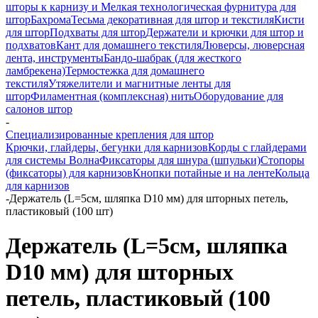
шторы к карнизу и Мелкая технологическая фурнитура для
штор
Бахрома
Тесьма декоративная для штор и текстиля
Кисти
для штор
Подхваты для штор
Держатели и крючки для штор и
подхватов
Кант для домашнего текстиля
Люверсы, люверсная
лента, инструменты
Бандо-шабрак (для жесткого
ламбрекена)
Термостежка для домашнего
текстиля
Утяжелители и магнитные ленты для
штор
Филаментная (комплексная) нить
Оборудование для
салонов штор
-
Специализированные крепления для штор
Крючки, глайдеры, бегунки для карнизов
Корды с глайдерами
для системы Волна
Фиксаторы для шнура (шпульки)
Стопоры
(фиксаторы) для карнизов
Кнопки потайные и на ленте
Кольца
для карнизов
-
Держатель (L=5см, шляпка D10 мм) для шторных петель,
пластиковый (100 шт)
Держатель (L=5см, шляпка
D10 мм) для шторных
петель, пластиковый (100