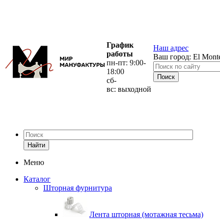
График
Наш адрес
работы
Ваш город:
El Mont
пн-пт: 9:00-
18:00
сб-
вс: выходной
Найти
Меню
Каталог
Шторная фурнитура
Лента шторная (мотажная тесьма)