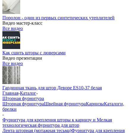
Поролон - один из первых синтетических утеплителей
Видео мастер-класс
Все видео
Как сшить шторы с люверсами
Видео презентации
Все видео
Гардинная ткань для штор Деворе ES10-37 белая
Главная
-
Каталог
-
Шторная фурнитура
Шторная фурнитура
Швейная фурнитура
Карнизы
Каталоги,
брелки
-
Фурнитура для крепления шторы к карнизу и Мелкая
технологическая фурнитура для штор
Лента шторная (мотажная тесьма)
Фурнитура для крепления