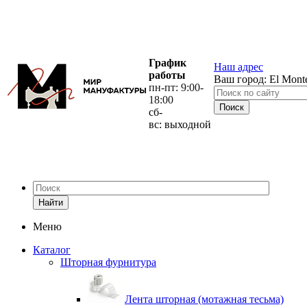
График
Наш адрес
работы
Ваш город:
El Mont
пн-пт: 9:00-
18:00
сб-
вс: выходной
Найти
Меню
Каталог
Шторная фурнитура
Лента шторная (мотажная тесьма)