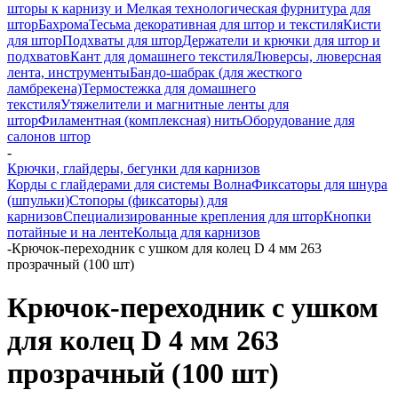
шторы к карнизу и Мелкая технологическая фурнитура для
штор
Бахрома
Тесьма декоративная для штор и текстиля
Кисти
для штор
Подхваты для штор
Держатели и крючки для штор и
подхватов
Кант для домашнего текстиля
Люверсы, люверсная
лента, инструменты
Бандо-шабрак (для жесткого
ламбрекена)
Термостежка для домашнего
текстиля
Утяжелители и магнитные ленты для
штор
Филаментная (комплексная) нить
Оборудование для
салонов штор
-
Крючки, глайдеры, бегунки для карнизов
Корды с глайдерами для системы Волна
Фиксаторы для шнура
(шпульки)
Стопоры (фиксаторы) для
карнизов
Специализированные крепления для штор
Кнопки
потайные и на ленте
Кольца для карнизов
-
Крючок-переходник с ушком для колец D 4 мм 263
прозрачный (100 шт)
Крючок-переходник с ушком
для колец D 4 мм 263
прозрачный (100 шт)