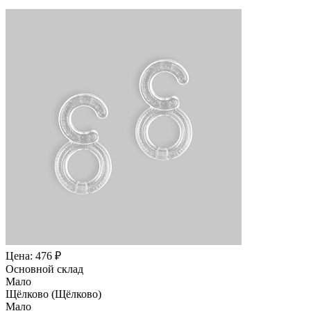
Цена: 476 ₽
Основной склад
Мало
Щёлково (Щёлково)
Мало